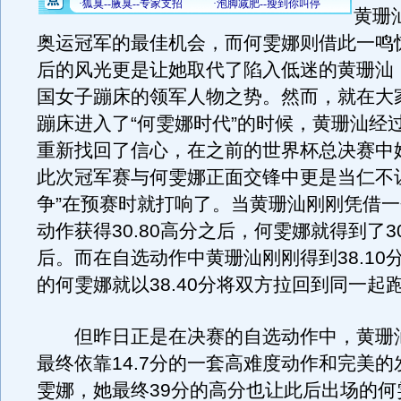
黄珊
奥运冠军的最佳机会，而何雯娜则借此一鸣
后的风光更是让她取代了陷入低迷的黄珊汕
国女子蹦床的领军人物之势。然而，就在大
蹦床进入了“何雯娜时代”的时候，黄珊汕经
重新找回了信心，在之前的世界杯总决赛中
此次冠军赛与何雯娜正面交锋中更是当仁不
争”在预赛时就打响了。当黄珊汕刚刚凭借
动作获得30.80高分之后，何雯娜就得到了30
后。而在自选动作中黄珊汕刚刚得到38.10
的何雯娜就以38.40分将双方拉回到同一起
但昨日正是在决赛的自选动作中，黄珊
最终依靠14.7分的一套高难度动作和完美
雯娜，她最终39分的高分也让此后出场的何