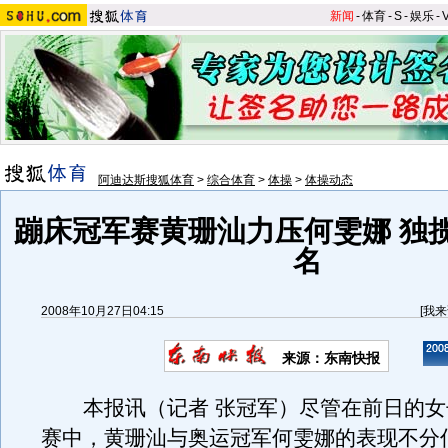
新闻
-
体育
-
S
-
娱乐
-
阿迪达斯搜狐体育
>
综合体育
>
体操
>
体操动态
蹦床冠军赛黄珊汕力压何雯娜 独
名
2008年10月27日04:15
[
我来
来源：东南快报
本报讯（记者 张冠军）尽管在前日的女
赛中，黄珊汕与奥运冠军何雯娜的表现不分