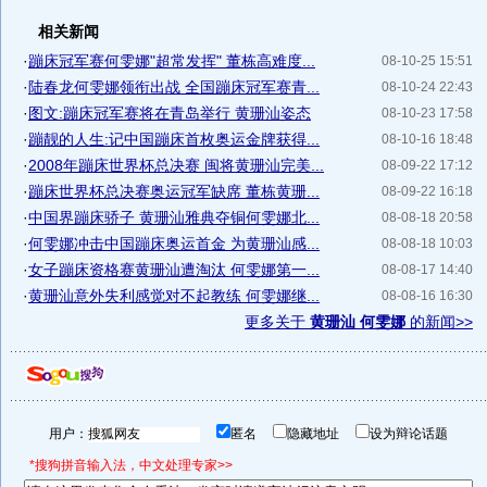
相关新闻
·
蹦床冠军赛何雯娜"超常发挥" 董栋高难度...
08-10-25 15:51
·
陆春龙何雯娜领衔出战 全国蹦床冠军赛青...
08-10-24 22:43
·
图文:蹦床冠军赛将在青岛举行 黄珊汕姿态
08-10-23 17:58
·
蹦靓的人生:记中国蹦床首枚奥运金牌获得...
08-10-16 18:48
·
2008年蹦床世界杯总决赛 闽将黄珊汕完美...
08-09-22 17:12
·
蹦床世界杯总决赛奥运冠军缺席 董栋黄珊...
08-09-22 16:18
·
中国界蹦床骄子 黄珊汕雅典夺铜何雯娜北...
08-08-18 20:58
·
何雯娜冲击中国蹦床奥运首金 为黄珊汕感...
08-08-18 10:03
·
女子蹦床资格赛黄珊汕遭淘汰 何雯娜第一...
08-08-17 14:40
·
黄珊汕意外失利感觉对不起教练 何雯娜继...
08-08-16 16:30
更多关于
黄珊汕 何雯娜
的新闻>>
用户：
匿名
隐藏地址
设为辩论话题
*搜狗拼音输入法，中文处理专家>>