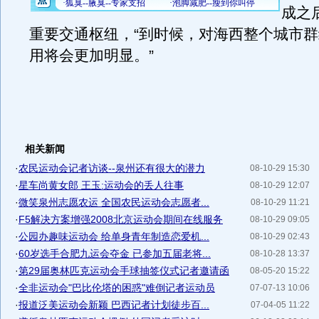
成之
重要交通枢纽，“到时候，对海西整个城市
用将会更加明显。”
相关新闻
·
农民运动会记者访谈--泉州还有很大的潜力
08-10-29 15:30
·
星车尚黄女郎 王玉:运动会的丢人往事
08-10-29 12:07
·
微笑泉州志愿农运 全国农民运动会志愿者...
08-10-29 11:21
·
F5解决方案增强2008北京运动会期间在线服务
08-10-29 09:05
·
公园办趣味运动会 给单身青年制造恋爱机...
08-10-29 02:43
·
60岁选手合肥九运会夺金 已参加五届老将...
08-10-28 13:37
·
第29届奥林匹克运动会手球抽签仪式记者邀请函
08-05-20 15:22
·
全非运动会"巴比伦塔的困惑"难倒记者运动员
07-07-13 10:06
·
报道泛美运动会新颖 巴西记者计划徒步百...
07-04-05 11:22