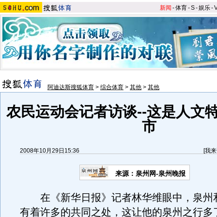
新闻
-
体育
-
S
-
娱乐
-
阿迪达斯搜狐体育
>
综合体育
>
其他
>
其他
农民运动会记者访谈--这是人文
市
2008年10月29日15:36
[
我来
来源：泉州网-泉州晚报
在《新华日报》记者林华维眼中，泉州
有着许多的共同之处，这让他的泉州之行多