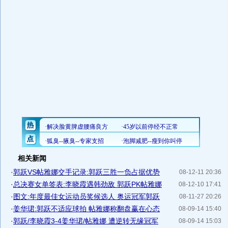
相关新闻
·
郭跃VS帖雅娜交手记录:郭跃三胜一负占据优势
08-12-11 20:36
·
总决赛女单签表:李晓霞遇韩劲敌 郭跃PK帖雅娜
08-12-10 17:41
·
图文:年度最佳女运动员奖候选人 奥运冠军郭跃
08-11-27 20:26
·
姜华珺:郭跃不适应球拍 帖雅娜称翻盘赢在心态
08-09-14 15:40
·
郭跃/李晓霞3-4姜华珺/帖雅娜 遭逆转无缘冠军
08-09-14 15:03