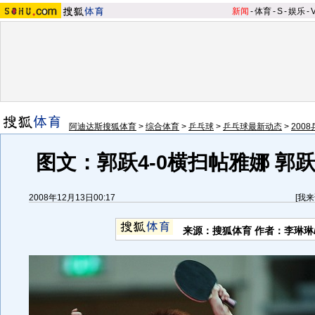
新闻
-
体育
-
S
-
娱乐
-
阿迪达斯搜狐体育
>
综合体育
>
乒乓球
>
乒乓球最新动态
>
200
图文：郭跃4-0横扫帖雅娜 郭
2008年12月13日00:17
[
我来
来源：搜狐体育 作者：李琳琳