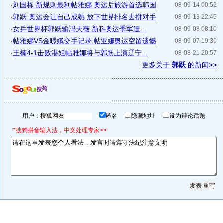
·
刘国栋:新规则最利帖雅娜 奥运后旅游首选韩国
08-09-14 00:52
·
郭跃:奥运会让自己成熟 放下世界排名去拼对手
08-09-13 22:45
·
女乒世界杯郭跃输冯天薇 新科奥运季军遭...
08-09-08 08:10
·
帖雅娜VS金暻娥交手记录:帖亚娜奥运空留遗憾
08-09-07 19:30
·
王楠4-1击败港姐帖雅娜将与郭跃上演辽宁...
08-08-21 20:57
更多关于
郭跃
的新闻>>
用户：
匿名
隐藏地址
设为辩论话题
*搜狗拼音输入法，中文处理专家>>