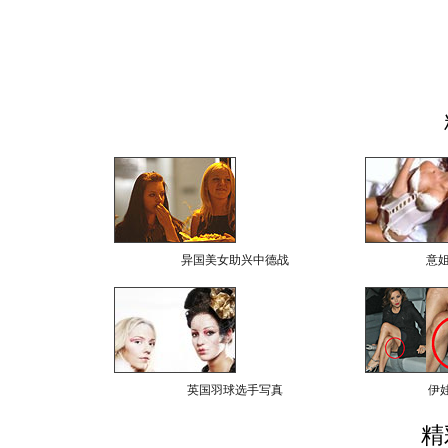
异国美女助兴中德战
意
英国羽球选手写真
伊
精