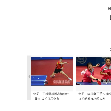
组图：王励勤获胜表情狰狞
组图：李佳薇正手扣杀
"展翅"挥拍拼尽全力
抓拍帖雅娜梳理头发