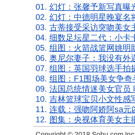
01.
幻灯：张馨予新写真曝
02.
幻灯：中德明星晚宴名
03.
古蒂接受采访突吻美女主
04.
细数足坛星二代：小卡卡
05.
组图：火箭战篮网姚明
06.
奥尼尔妻子：我没有外遇
07.
组图：英国羽球选手拍
08.
组图：F1围场美女争奇
09.
法国总统情迷美女官员 
10.
吉林篮球宝贝小文性感
11.
连载：强吻阿娇阿sa元
12.
图集：央视体育美女主
Copyright © 2018 Sohu.com In