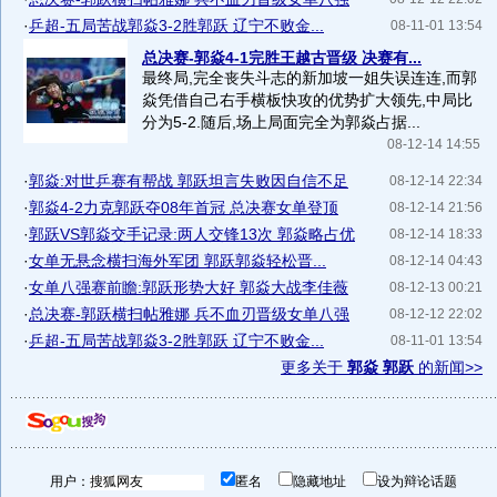
·
乒超-五局苦战郭焱3-2胜郭跃 辽宁不败金...
08-11-01 13:54
总决赛-郭焱4-1完胜王越古晋级 决赛有...
最终局,完全丧失斗志的新加坡一姐失误连连,而郭
焱凭借自己右手横板快攻的优势扩大领先,中局比
分为5-2.随后,场上局面完全为郭焱占据...
08-12-14 14:55
·
郭焱:对世乒赛有帮战 郭跃坦言失败因自信不足
08-12-14 22:34
·
郭焱4-2力克郭跃夺08年首冠 总决赛女单登顶
08-12-14 21:56
·
郭跃VS郭焱交手记录:两人交锋13次 郭焱略占优
08-12-14 18:33
·
女单无悬念横扫海外军团 郭跃郭焱轻松晋...
08-12-14 04:43
·
女单八强赛前瞻:郭跃形势大好 郭焱大战李佳薇
08-12-13 00:21
·
总决赛-郭跃横扫帖雅娜 兵不血刃晋级女单八强
08-12-12 22:02
·
乒超-五局苦战郭焱3-2胜郭跃 辽宁不败金...
08-11-01 13:54
更多关于
郭焱 郭跃
的新闻>>
用户：
匿名
隐藏地址
设为辩论话题