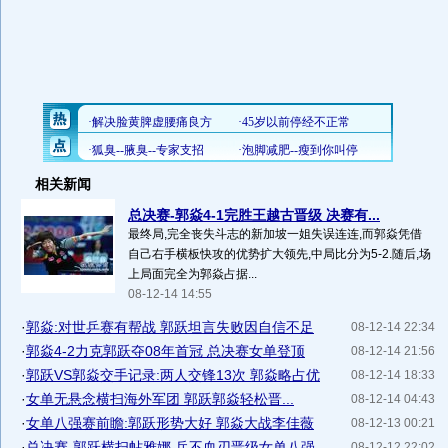
相关新闻
总决赛-郭焱4-1完胜王越古晋级 决赛有...
最终局,完全丧失斗志的新加坡一姐失误连连,而郭焱凭借
自己右手横板快攻的优势扩大领先,中局比分为5-2.随后,场
上局面完全为郭焱占据...
08-12-14 14:55
·
郭焱:对世乒赛有帮战 郭跃坦言失败因自信不足
08-12-14 22:34
·
郭焱4-2力克郭跃夺08年首冠 总决赛女单登顶
08-12-14 21:56
·
郭跃VS郭焱交手记录:两人交锋13次 郭焱略占优
08-12-14 18:33
·
女单无悬念横扫海外军团 郭跃郭焱轻松晋...
08-12-14 04:43
·
女单八强赛前瞻:郭跃形势大好 郭焱大战李佳薇
08-12-13 00:21
·
总决赛-郭跃横扫帖雅娜 兵不血刃晋级女单八强
08-12-12 22:02