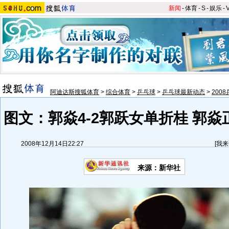
新闻
-
体育
-
S
-
娱乐
-
阿迪达斯搜狐体育
>
综合体育
>
乒乓球
>
乒乓球最新动态
>
200
图文：郭焱4-2郭跃女单折桂 郭
2008年12月14日22:27
[
我来
来源：新华社