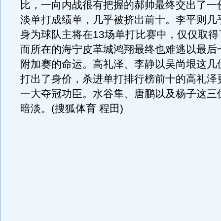
比，一向内战很有把握的郝帅最终交出了一份
淡单打成绩单，几乎被挤出前十。李平则几
身为球队主将在13场单打比赛中，仅仅取得
而所在的海宁皮革城鸿翔最终也难逃以最后
附加赛的命运。高礼泽、李静以吴尚垠这几
打出了身价，杀进单打排行榜前十的高礼泽
一大夺冠功臣。水谷隼、唐鹏以及杨子这三
暗淡。(搜狐体育 程田)