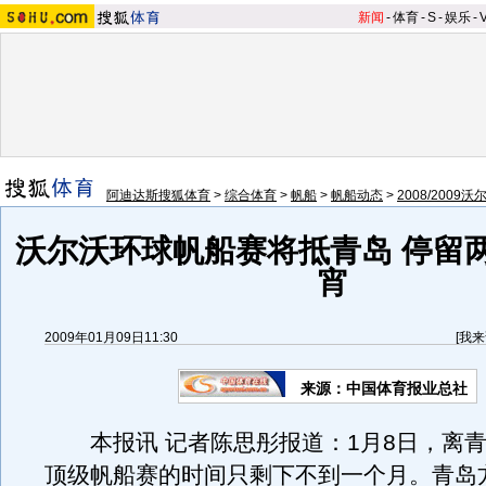
新闻
-
体育
-
S
-
娱乐
-
阿迪达斯搜狐体育
>
综合体育
>
帆船
>
帆船动态
>
2008/200
沃尔沃环球帆船赛将抵青岛 停留
宵
2009年01月09日11:30
[
我来
来源：中国体育报业总社
本报讯 记者陈思彤报道：1月8日，离青
顶级帆船赛的时间只剩下不到一个月。青岛