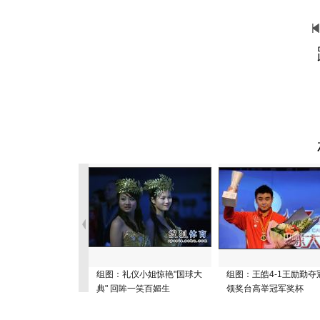
组图：礼仪小姐惊艳"国球大
组图：王皓4-1王励勤夺
典" 回眸一笑百媚生
领奖台高举冠军奖杯