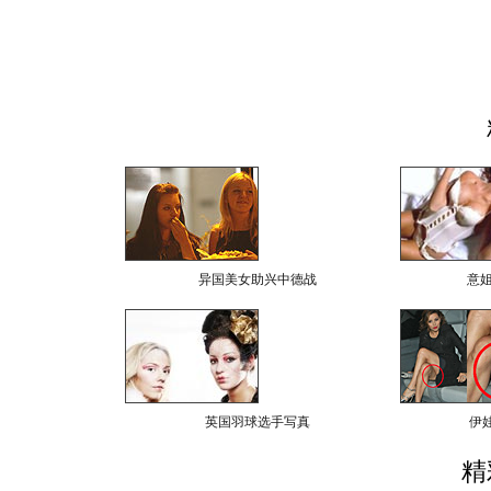
异国美女助兴中德战
意
英国羽球选手写真
伊
精