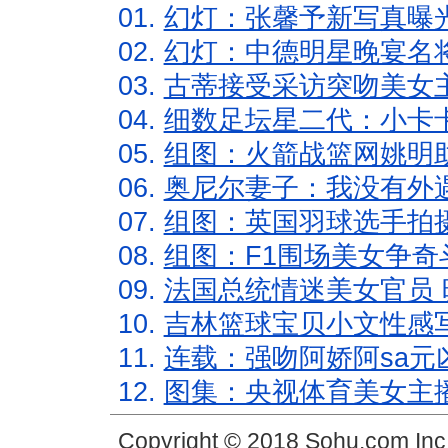
01.
幻灯：张馨予新写真曝
02.
幻灯：中德明星晚宴名
03.
古蒂接受采访突吻美女主
04.
细数足坛星二代：小卡卡
05.
组图：火箭战篮网姚明
06.
奥尼尔妻子：我没有外遇
07.
组图：英国羽球选手拍
08.
组图：F1围场美女争奇
09.
法国总统情迷美女官员 
10.
吉林篮球宝贝小文性感
11.
连载：强吻阿娇阿sa元
12.
图集：央视体育美女主
Copyright © 2018 Sohu.com In