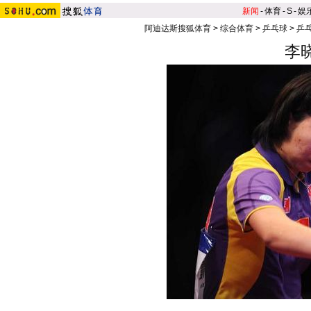
新闻
-
体育
-
S
-
娱
阿迪达斯搜狐体育
>
综合体育
>
乒乓球
>
乒
李