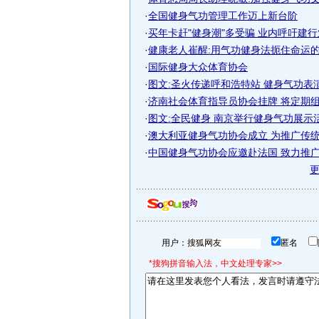
·
全国健身气功管理工作迈上新台阶
·
买年卡赶"健身潮"多受骗 业内呼吁建
·
健康老人崔醒:用气功健身法扼住命运
·
国际健身大众体育协会
·
图文:圣火传递呼和浩特站 健身气功表
·
济南社会体育指导员协会挂牌 将定期组织
·
图文:全民健身 南京举行健身气功展示
·
澳大利亚健身气功协会成立 为推广传统健
·
中国健身气功协会应邀赴法国 致力推广健
用户：
匿名
*搜狗拼音输入法，中文处理专家>>