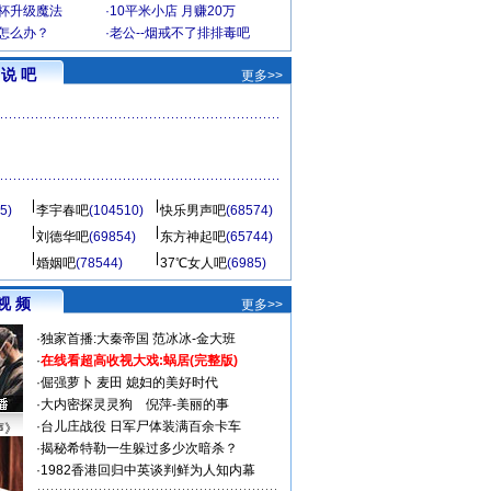
罩杯升级魔法
·
10平米小店 月赚20万
-怎么办？
·
老公--烟戒不了排排毒吧
说 吧
更多>>
5)
李宇春吧
(104510)
快乐男声吧
(68574)
刘德华吧
(69854)
东方神起吧
(65744)
婚姻吧
(78544)
37℃女人吧
(6985)
视 频
更多>>
·
独家首播:大秦帝国
范冰冰-金大班
·
在线看超高收视大戏:
蜗居(完整版)
·
倔强萝卜
麦田
媳妇的美好时代
·
大内密探灵灵狗
倪萍-美丽的事
·
台儿庄战役 日军尸体装满百余卡车
声》
·
揭秘希特勒一生躲过多少次暗杀？
·
1982香港回归中英谈判鲜为人知内幕