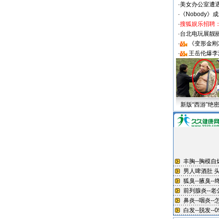
·
美女办公室遭
·
《Nobody》
·
搜狐娱乐招聘
·
台北电玩展靓丽S
·
《变形金刚
·
王岳伦爆李
新版“西游”绝