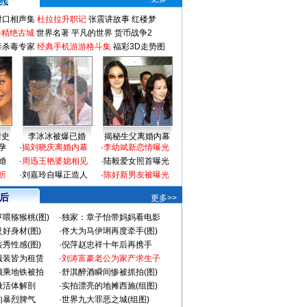
对口相声集
杜拉拉升职记
张震讲故事
红楼梦
-精绝古城
世界名著
平凡的世界
货币战争2
毒杀毒专家
经典手机游游格斗集
福彩3D走势图
情史
李冰冰被爆已婚
揭秘生父离婚内幕
孕
·
揭刘晓庆离婚内幕
·
李幼斌新恋情曝光
婚
·
周迅王艳婆媳相见
·
陆毅爱女照首曝光
折
·
刘嘉玲自曝正造人
·
陈好新男友被曝光
 后
更多>>
喂猕猴桃(图)
·
独家：章子怡带妈妈看电影
好身材(图)
·
佟大为马伊琍再度牵手(图)
秀性感(图)
·
倪萍赵忠祥十年后再携手
服装皆为租赁
·
刘涛富豪老公为家产求生子
颜乘地铁被拍
·
舒淇醉酒瞬间惨被抓拍(图)
做活体解剖
·
实拍漂亮的地摊西施(组图)
的暴烈脾气
·
世界九大罪恶之城(组图)