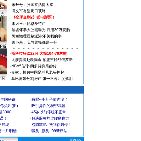
·
宋丹丹：张国立活得太累
·
满文军有望明日获释
曝光
·
《变形金刚2》送电影票！
·
李湘王岳伦恩爱待产
·
黎姿怀孕大肚照曝光 月用30万安胎
·
阿娇懒理冠希返港:不关我的事
·
古巨基：我与霆锋都是一哥
不断
·
斯科拉狂砍22分 火箭104-79灰熊
·
火箭弃将赴欧淘金 扣篮王转战俄罗斯
·
NBA5佳球-朗多背身秀妙传
·
专家：振兴中国足球从老头抓起
连冠
·
马琳离婚分割房产 张一不舍几度落泪
爆丰胸秘诀
·
减肥--小肚子赘肉没了
你尖叫(图)
·
吸引异性的秘密武器
3000
·
45岁以前停经不正常
不误！
·
解决脸黄脾虚腰痛良方
美展现！
·
泡脚减肥--瘦到你叫停！
起一片明镜
·
狐臭--腋臭--09新疗法
更多>>