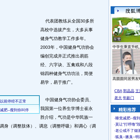
代表团教练从全国30多所
高校中选拔产生，大多从事
健身气功教学工作多年。
2003年，中国健身气功协会
中学生乘直升机
编创完成并正式推出易筋
经、六字诀、五禽戏和八段
锦四种健身气功功法，简便
高圆圆同居男友
易学，易于推广。
CBA
郭晶晶
王
老大
年龄门
中国健身气功协会委员、
我国第一位养生学博士崔永
精彩推荐
胜介绍，气功是中华民族一
·
睡觉减肥--瘦到
·
莫让“打呼噜”
调身（调整肢体）、调息（调整呼吸）和调心（调
·
老公戒不了烟酒
·
狐臭--腋臭--