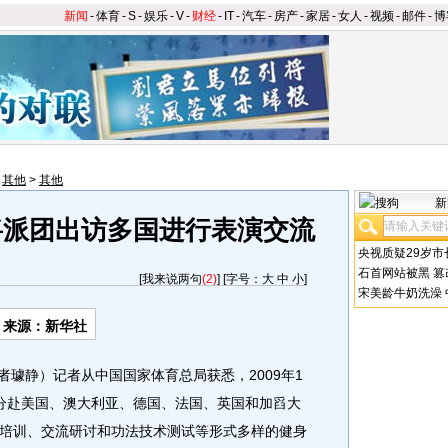
新闻
-
体育
-
S
-
娱乐
-
V
-
财经
-
IT
-
汽车
-
房产
-
家居
-
女人
-
视频
-
邮件
-
博
>
其他
>
其他
新
将派团出访多国进行表演交流
央视质疑29岁市
石首网站被黑
篡
[
我来说两句
(2)
] [字号：
大
中
小
]
宋美龄牛奶洗澡
来源：新华社
璩静）记者从中国国家体育总局获悉，2009年1
分赴美国、澳大利亚、德国、法国、英国和加舀大
培训、交流研讨和功法技术测试等形式多样的健身