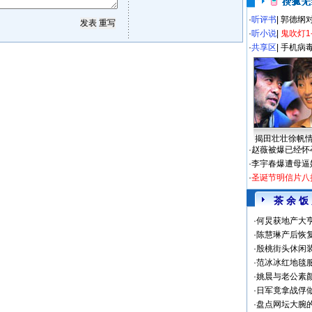
·
听评书
|
郭德纲
·
听小说
|
鬼吹灯1
·
共享区
|
手机病
揭田壮壮徐帆
·
赵薇被爆已经怀
·
李宇春爆遭母逼
·
圣诞节明信片八
茶 余 饭
·
何炅获地产大亨
·
陈慧琳产后恢复
·
殷桃街头休闲装
·
范冰冰红地毯
·
姚晨与老公素
·
日军竟拿战俘
·
盘点网坛大腕