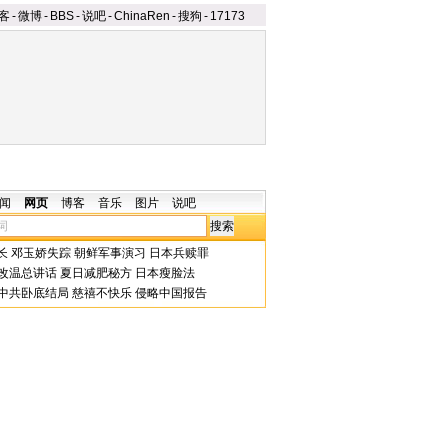
客
-
微博
-
BBS
-
说吧
-
ChinaRen
-
搜狗
-
17173
闻
网页
博客
音乐
图片
说吧
长
邓玉娇失踪
朝鲜军事演习
日本兵赎罪
改温总讲话
夏日减肥秘方
日本瘦脸法
中共卧底结局
慈禧不快乐
侵略中国报告