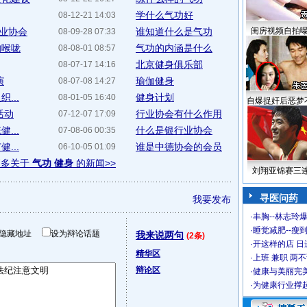
学什么气功好
08-12-21 14:03
行业协会
谁知道什么是气功
闺房视频自拍
08-09-28 07:33
的喉咙
气功的内涵是什么
08-08-01 08:57
北京健身俱乐部
08-07-17 14:16
演
瑜伽健身
08-07-08 14:27
...
健身计划
08-01-05 16:40
自爆捉奸后恶梦
活动
行业协会有什么作用
07-12-07 17:09
...
什么是银行业协会
07-08-06 00:35
...
谁是中德协会的会员
06-10-05 01:09
更多关于
气功 健身
的新闻>>
刘翔亚锦赛三
寻医问药
我要发布
·
丰胸--林志玲
·
睡觉减肥--瘦到
隐藏地址
设为辩论话题
我来说两句
(2条)
·
开这样的店 日进
精华区
·
上班 兼职 两
辩论区
·
健康与美丽完
·
为健康行业撑