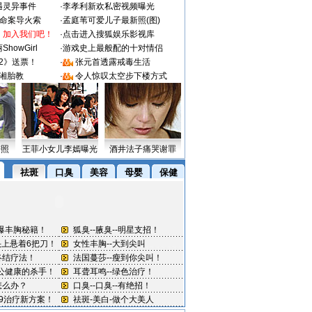
遇灵异事件
·
李孝利新欢私密视频曝光
成命案导火索
·
孟庭苇可爱儿子最新照(图)
：加入我们吧！
·
点击进入搜狐娱乐影视库
howGirl
·
游戏史上最般配的十对情侣
2》送票！
·
张元首透露戒毒生活
湘胎教
·
令人惊叹太空步下楼方式
密照
王菲小女儿李嫣曝光
酒井法子痛哭谢罪