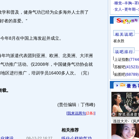
·
睡觉--丰胸--
·
女人--更年期-
教学和普及，健身气功已经为众多海外人士所了
好者的喜爱。”
相 关 说 吧
今年8月在中国上海发起并成立。
崔永胜
说 吧 排 行
每年均派遣代表团到亚洲、欧洲、北美洲、大洋洲
上证指数
(7744
气功推广活动。仅2008年，中国健身气功协会就
苏醒吧
(41523)
和地区进行推广，培训学员16400多人次。（完）
贴图吧
(68789)
最 热 
转载。
(责任编辑：丁伟峰)
[
我来说两句
(2条)
]
谍战大片-《风
相关推荐
文化建设
练什么样的气功
08-12-22 16:27