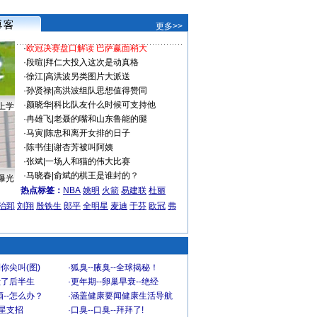
更多>>
·
欧冠决赛盘口解读 巴萨赢面稍大
·
段暄
|
拜仁大投入这次是动真格
·
徐江
|
高洪波另类图片大派送
·
孙贤禄
|
高洪波组队思想值得赞同
·
颜晓华
|
科比队友什么时候可支持他
上学
·
冉雄飞
|
老聂的嘴和山东鲁能的腿
·
马寅
|
陈忠和离开女排的日子
·
陈书佳
|
谢杏芳被叫阿姨
·
张斌
|
一场人和猫的伟大比赛
·
马晓春
|
俞斌的棋王是谁封的？
曝光
热点标签：
NBA
姚明
火箭
易建联
杜丽
治郅
刘翔
殷铁生
郎平
全明星
麦迪
于芬
欧冠
弗
你尖叫(图)
·
狐臭--腋臭--全球揭秘！
毁了后半生
·
更年期--卵巢早衰--绝经
--怎么办？
·
涵盖健康要闻健康生活导航
明星支招
·
口臭--口臭--拜拜了!