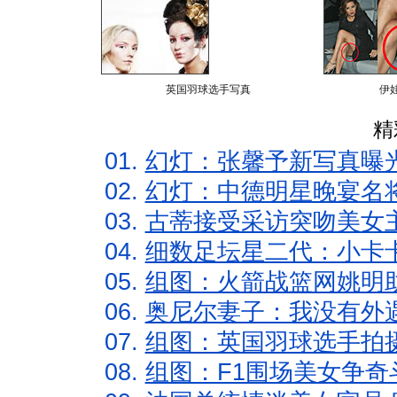
英国羽球选手写真
伊
精
01.
幻灯：张馨予新写真曝
02.
幻灯：中德明星晚宴名
03.
古蒂接受采访突吻美女主
04.
细数足坛星二代：小卡卡
05.
组图：火箭战篮网姚明
06.
奥尼尔妻子：我没有外遇
07.
组图：英国羽球选手拍
08.
组图：F1围场美女争奇