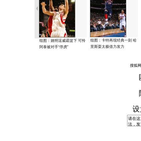
组图：卡特再现经典一刻 哈
组图：姚明逞威霸篮下 可怜
里斯耍太极借力发力
阿泰被对手“俘虏”
设