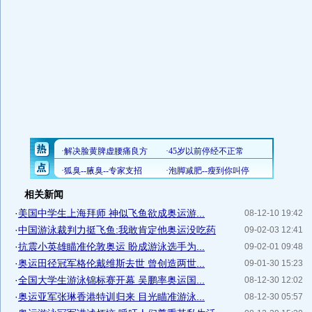
相关新闻
·
美国中学生上海拜师 神似飞鱼欲成奥运游...
08-12-10 19:42
·
中国游泳裁判力挺飞鱼:我敢肯定他奥运没吃药
09-02-03 12:41
·
抗震小英雄瞄准伦敦奥运 盼成游泳选手为...
09-02-01 09:48
·
奥运田径冠军格伦戴维斯去世 曾创造两世...
09-01-30 15:23
·
全国大学生游泳锦标赛开幕 吴鹏率奥运国...
08-12-30 12:02
·
奥运亚军张琳香港特训归来 目光瞄准游泳...
08-12-30 05:57