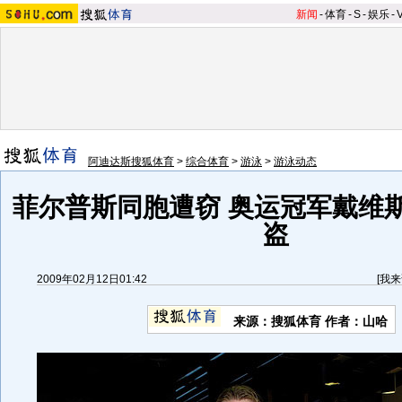
新闻
-
体育
-
S
-
娱乐
-
阿迪达斯搜狐体育
>
综合体育
>
游泳
>
游泳动态
菲尔普斯同胞遭窃 奥运冠军戴维
盗
2009年02月12日01:42
[
我来
来源：搜狐体育 作者：山哈