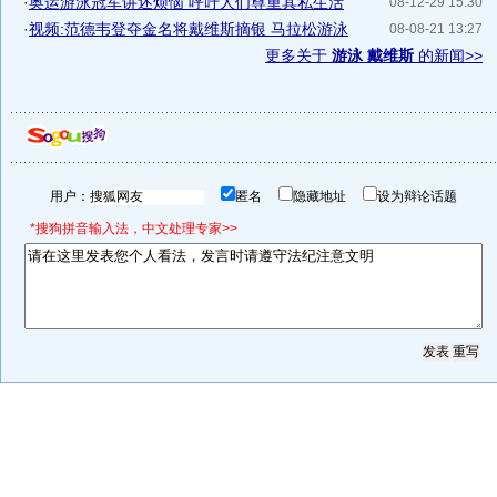
·
奥运游泳冠军讲述烦恼 呼吁人们尊重其私生活
08-12-29 15:30
·
视频:范德韦登夺金名将戴维斯摘银 马拉松游泳
08-08-21 13:27
更多关于
游泳 戴维斯
的新闻>>
用户：
匿名
隐藏地址
设为辩论话题
*搜狗拼音输入法，中文处理专家>>