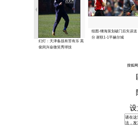
组图-继海策划破门后失误送
分 谢联1-1平赫尔城
幻灯：天津备战有苦有乐 蒿
俊闵兴奋微笑秀球技
设