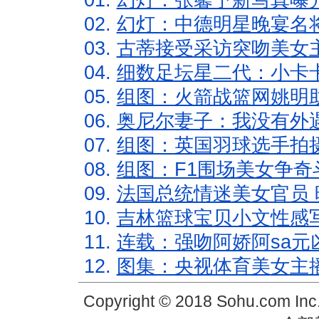
01.
幻灯：张馨予新写真曝
02.
幻灯：中德明星晚宴名
03.
古蒂接受采访突吻美女主
04.
细数足坛星二代：小卡卡
05.
组图：火箭战篮网姚明
06.
奥尼尔妻子：我没有外遇
07.
组图：英国羽球选手拍
08.
组图：F1围场美女争奇
09.
法国总统情迷美女官员 
10.
吉林篮球宝贝小文性感
11.
连载：强吻阿娇阿sa元
12.
图集：央视体育美女主
Copyright © 2018 Sohu.com In