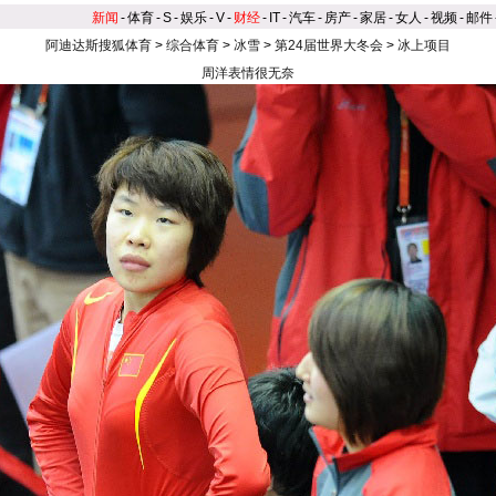
新闻
-
体育
-
S
-
娱乐
-
V
-
财经
-
IT
-
汽车
-
房产
-
家居
-
女人
-
视频
-
邮件
阿迪达斯搜狐体育
>
综合体育
>
冰雪
>
第24届世界大冬会
>
冰上项目
周洋表情很无奈