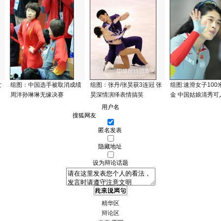
女
组图：中国选手被取消成绩
组图：张丹/张昊获3连冠 张
组图:速滑女子100
周洋孙琳琳无缘决赛
昊深情演绎表情搞笑
金 中国姑娘清秀可
用户名
匿名发表
隐藏地址
设为辩论话题
精华区
辩论区