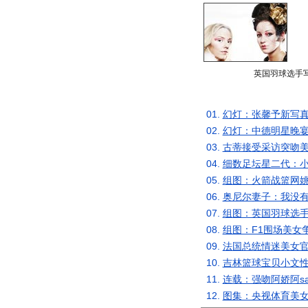
英国羽球选手
01.
幻灯：张馨予新写真
02.
幻灯：中德明星晚宴
03.
古蒂接受采访突吻美
04.
细数足坛星二代：小
05.
组图：火箭战篮网姚
06.
奥尼尔妻子：我没有
07.
组图：英国羽球选手
08.
组图：F1围场美女
09.
法国总统情迷美女官
10.
吉林篮球宝贝小文性
11.
连载：强吻阿娇阿s
12.
图集：央视体育美女