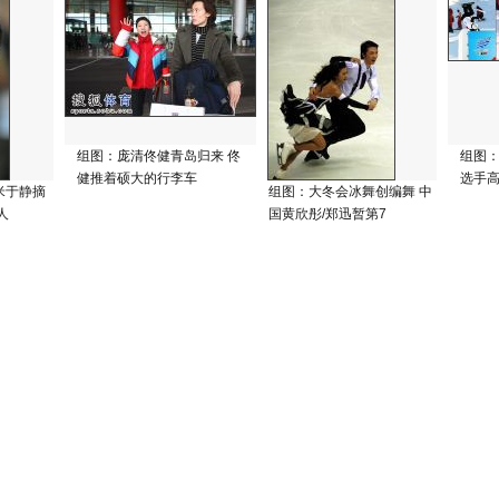
组图：庞清佟健青岛归来 佟
组图
健推着硕大的行李车
选手
米于静摘
组图：大冬会冰舞创编舞 中
人
国黄欣彤/郑迅暂第7