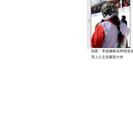
组图：李妮娜麻花辫很淑
雪上公主变蒙面大侠