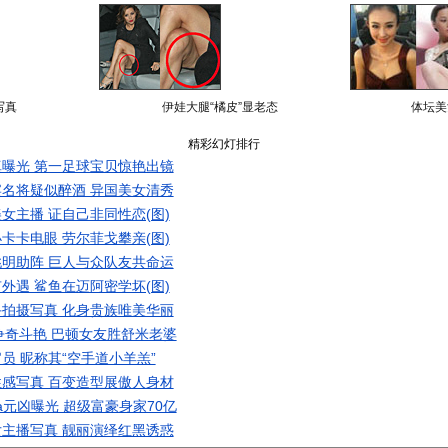
写真
伊娃大腿“橘皮”显老态
体坛美
精彩幻灯排行
曝光 第一足球宝贝惊艳出镜
名将疑似醉酒 异国美女清秀
女主播 证自己非同性恋(图)
卡卡电眼 劳尔菲戈攀亲(图)
明助阵 巨人与众队友共命运
外遇 鲨鱼在迈阿密学坏(图)
拍摄写真 化身贵族唯美华丽
争奇斗艳 巴顿女友胜舒米老婆
员 昵称其“空手道小羊羔”
感写真 百变造型展傲人身材
a元凶曝光 超级富豪身家70亿
主播写真 靓丽演绎红黑诱惑