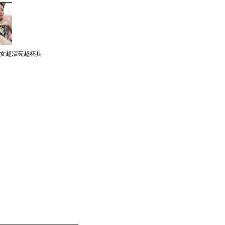
女越漂亮越杯具