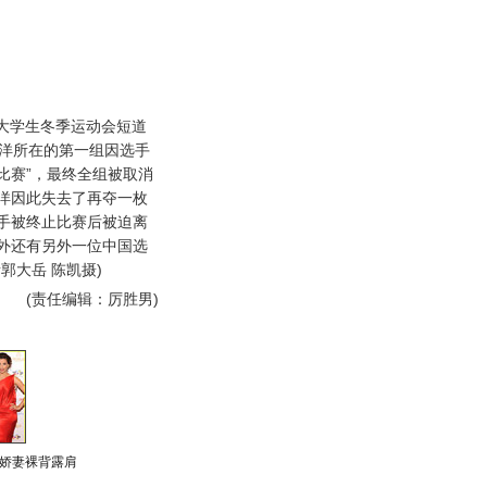
大学生冬季运动会短道
周洋所在的第一组因选手
比赛”，最终全组被取消
洋因此失去了再夺一枚
手被终止比赛后被迫离
外还有另外一位中国选
郭大岳 陈凯摄)
(责任编辑：厉胜男)
娇妻裸背露肩