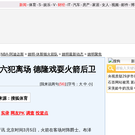
新闻
-
体育
-
S
-
娱乐
-
V
-
财经
-
IT
-
汽车
-
房产
-
家居
-
女人
-
视频
-
邮件
-
博
>
NBA-阿迪达斯
>
姚明-休斯顿火箭队
>
姚明最新动态
>
姚明聚焦
新
六犯离场 德隆戏耍火箭后卫
央视质疑29岁市
石首网站被黑
篡
[
我来说两句
(56)
] [字号：
大
中
小
]
宋美龄牛奶洗澡
来源：搜狐体育
实录
网友PK
调查
投篮点
 北京时间3月5日，火箭在客场对阵爵士。布泽