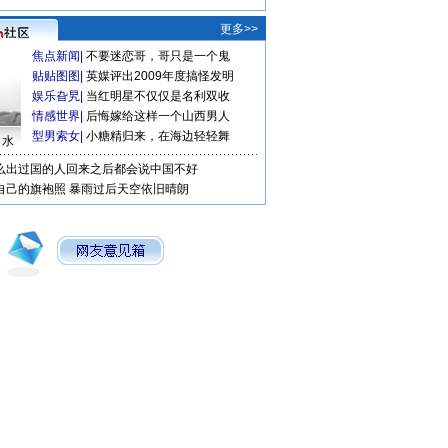
更多>>
焦点新闻
|
不要迷恋哥，哥只是一个鬼
贴贴图图
|
英媒评出2009年度搞怪发明
娱乐旮旯
|
当红明星不仅仅是名利双收
情感世界
|
后悔嫁给这样一个山西男人
型男索女
|
小糖精归来，在海边轻轻舞
口水
么出过国的人回来之后都会说中国不好
自己的旗袍照
暴雨过后天空依旧晴朗