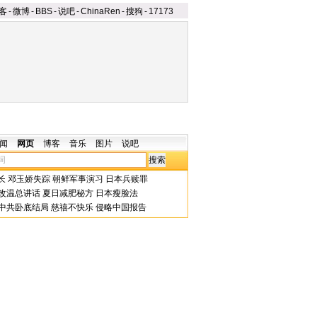
客
-
微博
-
BBS
-
说吧
-
ChinaRen
-
搜狗
-
17173
闻
网页
博客
音乐
图片
说吧
长
邓玉娇失踪
朝鲜军事演习
日本兵赎罪
改温总讲话
夏日减肥秘方
日本瘦脸法
中共卧底结局
慈禧不快乐
侵略中国报告