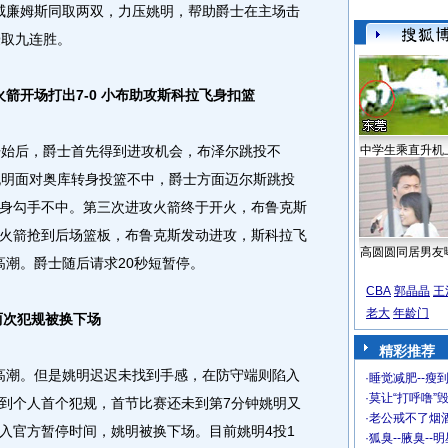
威廉姆斯同取两双，力压姚明，帮助爵士在主场击
豪取九连胜。
开场打出7-0 小布助攻斯科拉飞身扣篮
后，爵士首先得到进攻机会，布泽尔跳投不
中学生乘直升机
姚明面对奥库转身投篮不中，爵士方面迈尔斯跳投
身勾手不中。第三次进攻火箭终于开火，布鲁克斯
火箭抢到后场篮板，布鲁克斯发动进攻，斯科拉飞
高圆圆同居男友
高潮。爵士随后请求20秒短暂停。
CBA
郭晶晶
王
老大
年龄门
两次犯规被换下场
精彩推荐
高潮。但是姚明迟迟未找到手感，在防守端则陷入
·
睡觉减肥--瘦到
·
莫让“打呼噜”
到个人首个犯规，首节比赛还未到第7分钟姚明又
·
老公戒不了烟酒
入官方暂停时间，姚明被换下场。目前姚明4投1
·
狐臭--腋臭--