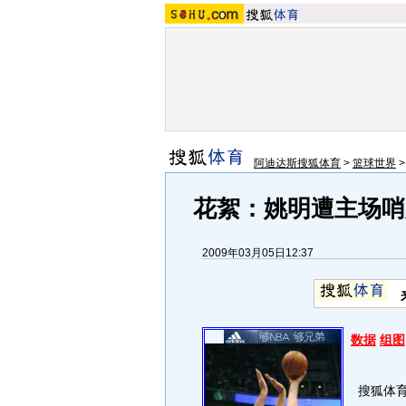
阿迪达斯搜狐体育
>
篮球世界
花絮：姚明遭主场哨
2009年03月05日12:37
数据
组图
搜狐体育讯