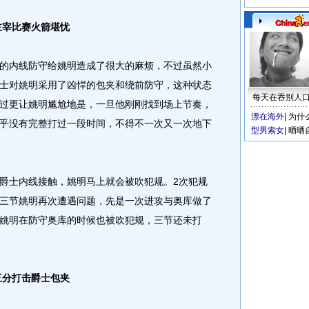
主宰比赛火箭堪忧
内线防守给姚明造成了很大的麻烦，不过虽然小
士对姚明采用了凶悍的包夹和绕前防守，这种状态
每天在吞别人
过更让姚明尴尬地是，一旦他刚刚找到场上节奏，
漂在海外
|
为什
乎没有完整打过一段时间，不得不一次又一次地下
型男索女
|
晒晒
士内线接触，姚明马上就会被吹犯规。2次犯规
三节姚明再次遭遇问题，先是一次进攻与奥库做了
姚明在防守奥库的时候也被吹犯规，三节还未打
分打击爵士包夹