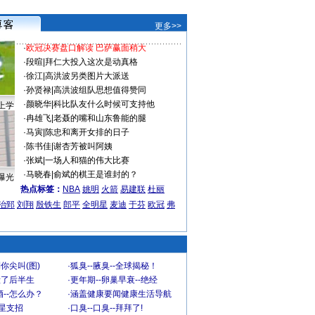
更多>>
·
欧冠决赛盘口解读 巴萨赢面稍大
·
段暄
|
拜仁大投入这次是动真格
·
徐江
|
高洪波另类图片大派送
·
孙贤禄
|
高洪波组队思想值得赞同
·
颜晓华
|
科比队友什么时候可支持他
上学
·
冉雄飞
|
老聂的嘴和山东鲁能的腿
·
马寅
|
陈忠和离开女排的日子
·
陈书佳
|
谢杏芳被叫阿姨
·
张斌
|
一场人和猫的伟大比赛
·
马晓春
|
俞斌的棋王是谁封的？
曝光
热点标签：
NBA
姚明
火箭
易建联
杜丽
治郅
刘翔
殷铁生
郎平
全明星
麦迪
于芬
欧冠
弗
你尖叫(图)
·
狐臭--腋臭--全球揭秘！
毁了后半生
·
更年期--卵巢早衰--绝经
--怎么办？
·
涵盖健康要闻健康生活导航
明星支招
·
口臭--口臭--拜拜了!