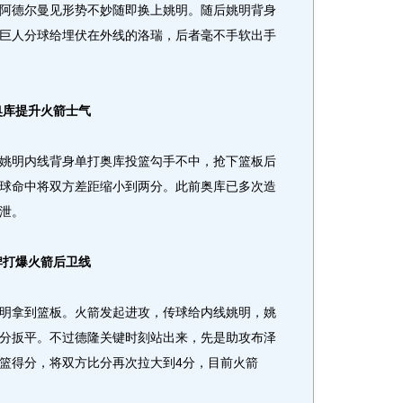
德尔曼见形势不妙随即换上姚明。随后姚明背身
巨人分球给埋伏在外线的洛瑞，后者毫不手软出手
库提升火箭士气
明内线背身单打奥库投篮勾手不中，抢下篮板后
球命中将双方差距缩小到两分。此前奥库已多次造
泄。
牌打爆火箭后卫线
拿到篮板。火箭发起进攻，传球给内线姚明，姚
分扳平。不过德隆关键时刻站出来，先是助攻布泽
篮得分，将双方比分再次拉大到4分，目前火箭