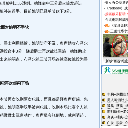
·
美女办公室遭
名其妙判走步违例。德隆命中三分后火箭发起进
·
《Nobody》
板补篮得手。目前姚明已经单节砍下8分。
·
搜狐娱乐招聘
·
台北电玩展靓丽S
·
《变形金刚
尔面对姚明不手软
·
王岳伦爆李
爵士利用挡拆，姚明防守不及，奥库助攻布泽尔
远投命中3分，随后爵士再次故技重施，德隆助攻
出来的弱点，布泽尔第三节开场连续高位跳投为爵
新版“西游”绝
四犯再次郁闷下场
节再次吃到两次犯规，而且都是拜奥库所赐。先
线，姚明高举双手被判犯规，吃到本场比赛个人第
稍微做出沉肩动作，奥库极夸张倒地，裁判哨起，