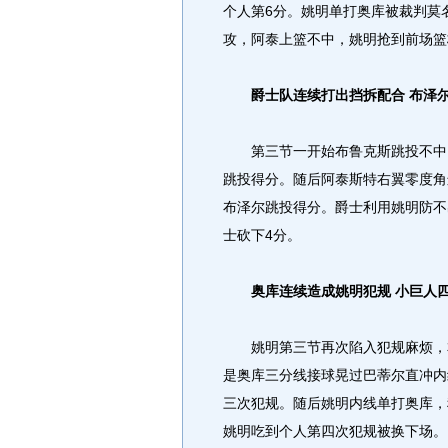
个人第6分。姚明单打奥库被裁判莫
攻，阿泰上篮不中，姚明抢到前场篮
爵士队连续打出挡拆配合 布泽
第三节一开始布鲁克斯跳投不中。
跳投得分。随后阿泰斯特右翼零度角
布泽尔跳投得分。爵士利用姚明防不
士砍下4分。
奥库连续造成姚明犯规 小巨人
姚明第三节再次陷入犯规麻烦，本
是奥库三分线接球晃过巴蒂尔直冲内
三次犯规。随后姚明内线单打奥库，
姚明吃到个人第四次犯规被换下场。