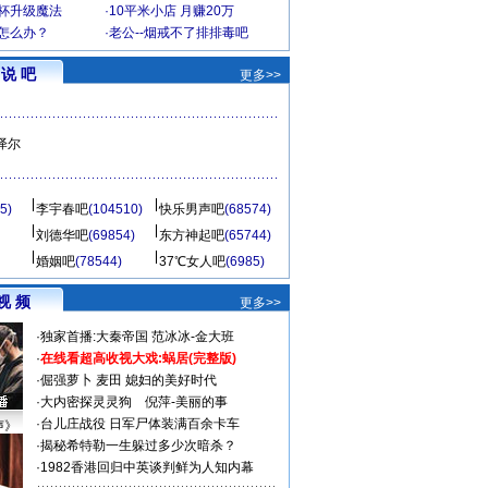
罩杯升级魔法
·
10平米小店 月赚20万
-怎么办？
·
老公--烟戒不了排排毒吧
说 吧
更多>>
泽尔
5)
李宇春吧
(104510)
快乐男声吧
(68574)
刘德华吧
(69854)
东方神起吧
(65744)
婚姻吧
(78544)
37℃女人吧
(6985)
视 频
更多>>
·
独家首播:大秦帝国
范冰冰-金大班
·
在线看超高收视大戏:
蜗居(完整版)
·
倔强萝卜
麦田
媳妇的美好时代
·
大内密探灵灵狗
倪萍-美丽的事
·
台儿庄战役 日军尸体装满百余卡车
声》
·
揭秘希特勒一生躲过多少次暗杀？
·
1982香港回归中英谈判鲜为人知内幕