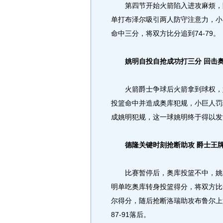
第四节开始火箭陷入进攻麻烦，阿
单打布泽尔吸引两人防守注意力，小
命中三分，将双方比分追到74-79。
姚明自投自抢成功打三分 回击奥
火箭爵士争球后火箭拿到球权，姚
投篮命中并造成奥库犯规，小巨人罚
成姚明犯规，这一球姚明终于得以发
德隆关键时刻抢断助攻 爵士王
比赛暂停后，奥库投篮不中，姚明
明单吃奥库转身投篮得分，将双方比
尔得分，随后抢断洛瑞助攻布鲁尔上
87-91落后。