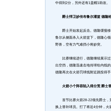
中得到2分，另外还有1盖帽1助攻。
爵士悍卫妙传布鲁尔灌篮 德隆
爵士开始发起反击。德隆缓慢移动
鲁尔从侧面杀入火箭篮下，德隆心领
野兽，空有力气难挡小将妙突。
比赛继续进行，德隆继续展示过人
出空挡，德隆迅速击地传球给内线的
德隆再次在火箭罚球线附近跳投得手
火箭小个阵容陷入得分荒 爵士
首节比赛火箭28-22领先爵士，
换上替补球员。打了将近4分钟，火