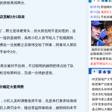
的拼抢再得两分。
·
听评书
|
郭德纲
·
听小说
|
鬼吹灯1
议贡献2分1助攻
·
共享区
|
手机病
”，爵士是块硬骨头，但火箭也绝不是好惹的，这
一提的是姚明，虽然小巨人首节陷入了犯规困扰，
弗在一次抢断之后将球交给了阿泰，阿泰吊入禁区
揭田壮壮徐帆
手命中2分。
·
赵薇被爆已经怀
·
李宇春爆遭母逼
·
圣诞节明信片八
再次被对手拉倒，不过聪明的姚明把球点给了队
茶 余 饭
松交给斯科拉，完成一次绝妙进攻。
·
何炅获地产大亨
·
陈慧琳产后恢复
8分稳定火箭局势
·
殷桃街头休闲装
·
范冰冰红地毯
·
姚晨与老公素
小巨人及时调整发挥不俗，先是单打奥库转身得
·
日军竟拿战俘
巨人两罚全中。随后受益阿泰助攻，姚明得到本节
·
盘点网坛大腕