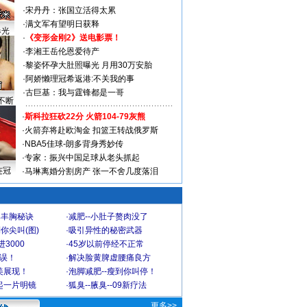
·
宋丹丹：张国立活得太累
·
满文军有望明日获释
曝光
·
《变形金刚2》送电影票！
·
李湘王岳伦恩爱待产
·
黎姿怀孕大肚照曝光 月用30万安胎
·
阿娇懒理冠希返港:不关我的事
·
古巨基：我与霆锋都是一哥
不断
·
斯科拉狂砍22分 火箭104-79灰熊
·
火箭弃将赴欧淘金 扣篮王转战俄罗斯
·
NBA5佳球-朗多背身秀妙传
·
专家：振兴中国足球从老头抓起
连冠
·
马琳离婚分割房产 张一不舍几度落泪
爆丰胸秘诀
·
减肥--小肚子赘肉没了
你尖叫(图)
·
吸引异性的秘密武器
3000
·
45岁以前停经不正常
不误！
·
解决脸黄脾虚腰痛良方
美展现！
·
泡脚减肥--瘦到你叫停！
起一片明镜
·
狐臭--腋臭--09新疗法
更多>>