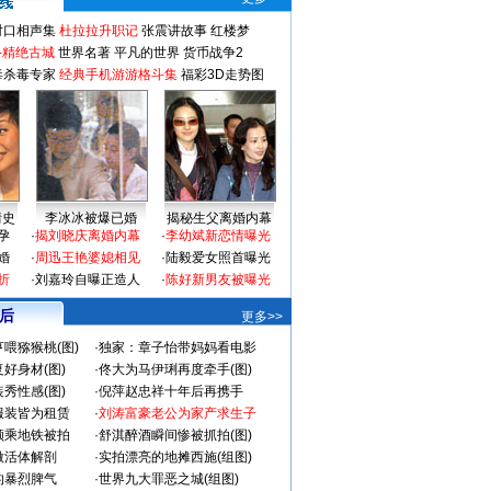
对口相声集
杜拉拉升职记
张震讲故事
红楼梦
-精绝古城
世界名著
平凡的世界
货币战争2
毒杀毒专家
经典手机游游格斗集
福彩3D走势图
情史
李冰冰被爆已婚
揭秘生父离婚内幕
孕
·
揭刘晓庆离婚内幕
·
李幼斌新恋情曝光
婚
·
周迅王艳婆媳相见
·
陆毅爱女照首曝光
折
·
刘嘉玲自曝正造人
·
陈好新男友被曝光
 后
更多>>
喂猕猴桃(图)
·
独家：章子怡带妈妈看电影
好身材(图)
·
佟大为马伊琍再度牵手(图)
秀性感(图)
·
倪萍赵忠祥十年后再携手
服装皆为租赁
·
刘涛富豪老公为家产求生子
颜乘地铁被拍
·
舒淇醉酒瞬间惨被抓拍(图)
做活体解剖
·
实拍漂亮的地摊西施(组图)
的暴烈脾气
·
世界九大罪恶之城(组图)