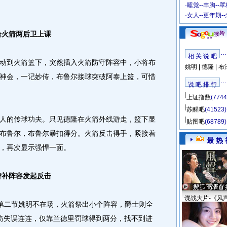
·
睡觉--丰胸--
·
女人--更年期-
给火箭两后卫上课
相 关 说 吧
到火箭篮下，突然插入火箭防守阵容中，小将布
姚明
|
德隆
|
布
神会，一记妙传，布鲁尔接球突破阿泰上篮，可惜
说 吧 排 行
上证指数
(7744
苏醒吧
(41523)
的传球功夫。只见德隆在火箭外线游走，篮下显
贴图吧
(68789)
布鲁尔，布鲁尔暴扣得分。火箭反击得手，紧接着
最 热 
，再次显示强悍一面。
替补阵容发起反击
谍战大片-《风
第二节姚明不在场，火箭祭出小个阵容，爵士则全
箭失误连连，仅靠兰德里罚球得到两分，找不到进