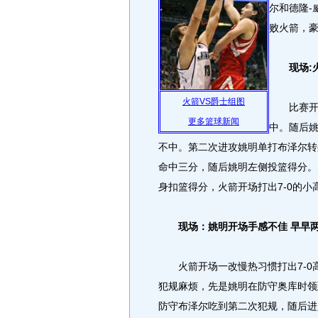
尔和德隆-
败火箭，
现场:火箭
火箭VS爵士组图
比赛开始
更多篮球新闻
中。随后
不中。第二次进攻姚明单打布泽尔转
命中三分，随后姚明左侧投篮得分。
身扣篮得分，火箭开场打出7-0的小
现场：姚明开场手感不佳 早早
火箭开场一改慢热习惯打出7-0
犯规麻烦，先是姚明在防守奥库时领
防守布泽尔吃到第二次犯规，随后进