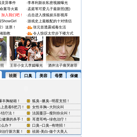
遇灵异事件
·
李孝利新欢私密视频曝光
成命案导火索
·
孟庭苇可爱儿子最新照(图)
：加入我们吧！
·
点击进入搜狐娱乐影视库
howGirl
·
游戏史上最般配的十对情侣
2》送票！
·
张元首透露戒毒生活
湘胎教
·
令人惊叹太空步下楼方式
密照
王菲小女儿李嫣曝光
酒井法子痛哭谢罪