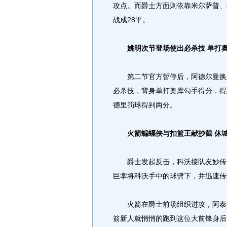
攻点。而爵士方面则依靠米尔萨普、
战成28平。
姚明次节登场使出必杀技 单打
第二节官方暂停后，阿德尔曼换上
必杀技，背身单打奥库勾手得分，得
德里罚球得到两分。
火箭蝙蝠侠与扣篮王献抄截 休
爵士发起反击，科沃接队友妙传刚
巨掌将科沃手中的球劈下，并迅速传
火箭在爵士前场组织进攻，阿泰跳
箭新人就悄悄的跑到这位大前锋身后