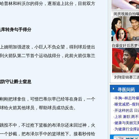
哈普林和科沃尔的得分，逐渐追上比分，目前双方
闺房视频自拍
奥库转身勾手得分
自爆捉奸后恶梦
姚明加强进攻，小巨人不负众望，得到球后使出
到火箭队第二节首个运动战得分，此前火箭仅靠兰
刘翔亚锦赛三
城防守让爵士窒息
寻医问药
·
丰胸--林志玲
刚把球拿住，可惜巴蒂尔早已经等在身后，一个
·
睡觉减肥--瘦到
球给火箭其他球员，帮助球员成功反击。
·
开这样的店 日进
·
上班 兼职 两
·
健康与美丽完
投不中，不过抢下篮板的布泽尔还未回过神，火
·
为健康行业撑
一个抄截，把布泽尔手中的篮球抢下。接着秒传给