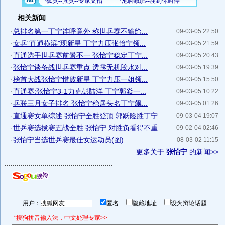
相关新闻
·
总排名第一丁宁连呼意外 称世乒赛不输给...
09-03-05 22:50
·
女乒"直通横滨"现新星 丁宁力压张怡宁领...
09-03-05 21:59
·
直通选手世乒赛前景不一 张怡宁稳定丁宁...
09-03-05 20:43
·
张怡宁谈备战世乒赛重点 透露无机胶水对...
09-03-05 19:39
·
榜首大战张怡宁惜败新星 丁宁力压一姐领...
09-03-05 15:50
·
直通赛:张怡宁3-1力克彭陆洋 丁宁郭焱一...
09-03-05 10:22
·
乒联三月女子排名 张怡宁稳居头名丁宁飙...
09-03-05 01:26
·
直通赛女单综述:张怡宁全胜登顶 郭跃险胜丁宁
09-03-04 19:07
·
世乒赛选拔赛五战全胜 张怡宁:对胜负看得不重
09-02-04 02:46
·
张怡宁当选世乒赛最佳女运动员(图)
08-03-02 11:15
更多关于
张怡宁
的新闻>>
用户：
匿名
隐藏地址
设为辩论话题
*搜狗拼音输入法，中文处理专家>>