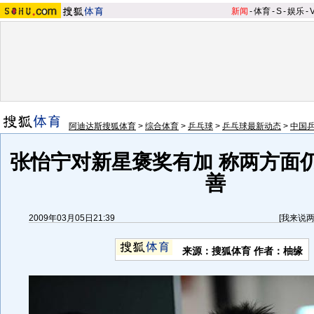
新闻
-
体育
-
S
-
娱乐
-
阿迪达斯搜狐体育
>
综合体育
>
乒乓球
>
乒乓球最新动态
>
中国
张怡宁对新星褒奖有加 称两方面
善
2009年03月05日21:39
[
我来说
来源：搜狐体育 作者：柚缘