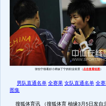
张怡宁很看好小师妹丁宁的职业前景（
点击查看组图
）
男队直通名单
全赛果
女队直通名单
全赛
图集
搜狐体育讯 （搜狐体育 柚缘3月5日发自