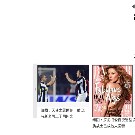
组图：天使之翼两传一射 斑
马新老两王子同闪光
组图：罗尼旧爱百变造型 
胸战士已成他人爱妻