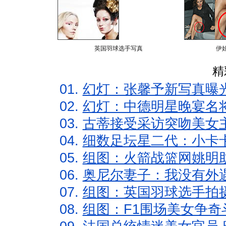
英国羽球选手写真
伊
精
01.
幻灯：张馨予新写真曝
02.
幻灯：中德明星晚宴名
03.
古蒂接受采访突吻美女主
04.
细数足坛星二代：小卡卡
05.
组图：火箭战篮网姚明
06.
奥尼尔妻子：我没有外遇
07.
组图：英国羽球选手拍
08.
组图：F1围场美女争奇