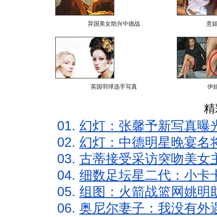
异国美女助兴中德战
意
英国羽球选手写真
伊
精
01.
幻灯：张馨予新写真曝
02.
幻灯：中德明星晚宴名
03.
古蒂接受采访突吻美女主
04.
细数足坛星二代：小卡卡
05.
组图：火箭战篮网姚明
06.
奥尼尔妻子：我没有外遇