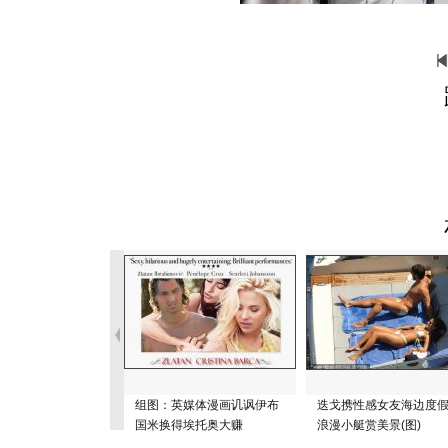
组图：英媒体漫画讥讽伊布
迭戈携性感女友海边度假
国米换得埃托奥大赚
浪漫小艇赏美景(图)