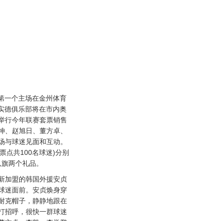
第一个主场在金州体育
，实德俱乐部将在市内奥
举行今年联赛套票销售
坤、赵旭日、董方卓、
场与球迷见面和互动。
票点共100名球迷)分别
队旗两个礼品。
加盟的韩国外援安贞
球迷面前。安贞焕身穿
耐克帽子，静静地跟在
打招呼，很快一群球迷