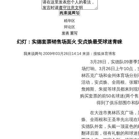
精华区
辩论区
幻灯：实德套票销售场面火 安贞焕最受球迷青睐
我来说两句
2009年03月26日14:14 来源：搜狐体育博客
3月28日，实德队09赛季
场打响。3月26日上午10点
林匹克广场和金州体育场分别
活动，安贞焕、全雨根、张耀
詹姆斯、朱挺等球员都来到现
购买套票的前50名球迷(两个售
得到了俱乐部围巾和
在大连市奥林匹克广场，新
焕、全雨根和王圣率先出现在
实德队外套，头戴一顶蓝色的
翻译后面，很有礼貌的和球迷