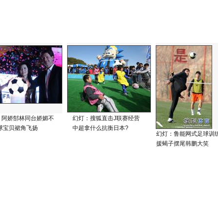
：阿娇郜林同台娇媚不
幻灯：搜狐直击J联赛经营
足球宝贝裙角飞扬
中超拿什么抗衡日本?
幻灯：鲁能网式足球训练
援蝎子摆尾韩鹏大笑