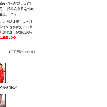
辜负你们的希望，大好比
说：“我喜欢今天这种氛
能进一个球。”
大连球迷正在以各种
实德队也会发扬永不言
大连球迷一起重振实德
仁铁BLOG
(责任编辑：刘娱)
娇妻裸背露肩