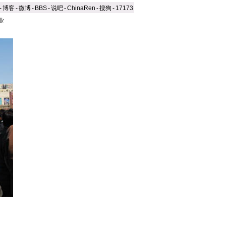
-
博客
-
微博
-
BBS
-
说吧
-
ChinaRen
-
搜狗
-
17173
业