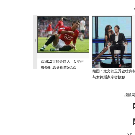
欧洲12大转会红人：C罗伊
布领衔 总身价超5亿欧
组图：尤文铁卫秀健壮身
与女舞蹈家亲密接触