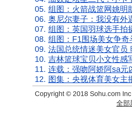
05.
组图：火箭战篮网姚明
06.
奥尼尔妻子：我没有外遇
07.
组图：英国羽球选手拍
08.
组图：F1围场美女争奇
09.
法国总统情迷美女官员 
10.
吉林篮球宝贝小文性感
11.
连载：强吻阿娇阿sa元
12.
图集：央视体育美女主
Copyright © 2018 Sohu.com In
全部