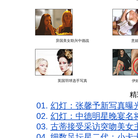
异国美女助兴中德战
意
英国羽球选手写真
伊
精
01.
幻灯：张馨予新写真曝
02.
幻灯：中德明星晚宴名
03.
古蒂接受采访突吻美女主
04.
细数足坛星二代：小卡卡