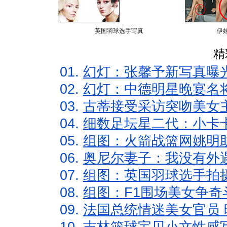
英国羽球选手写真
伊
精
01.
幻灯：张馨予新写真曝
02.
幻灯：中德明星晚宴名
03.
古蒂接受采访突吻美女主
04.
细数足坛星二代：小卡卡
05.
组图：火箭战篮网姚明
06.
奥尼尔妻子：我没有外遇
07.
组图：英国羽球选手拍
08.
组图：F1围场美女争奇
09.
法国总统情迷美女官员 