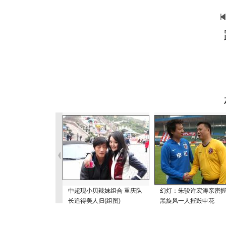
中超现小贝辣妹组合 重庆队
幻灯：朱骏许宏涛亲密
长追得美人归(组图)
黑旋风一人摧毁申花