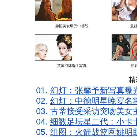
异国美女助兴中德战
意
英国羽球选手写真
伊
精
01.
幻灯：张馨予新写真曝
02.
幻灯：中德明星晚宴名
03.
古蒂接受采访突吻美女主
04.
细数足坛星二代：小卡卡
05.
组图：火箭战篮网姚明