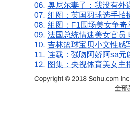
06.
奥尼尔妻子：我没有外遇
07.
组图：英国羽球选手拍
08.
组图：F1围场美女争奇
09.
法国总统情迷美女官员 
10.
吉林篮球宝贝小文性感
11.
连载：强吻阿娇阿sa元
12.
图集：央视体育美女主
Copyright © 2018 Sohu.com In
全部