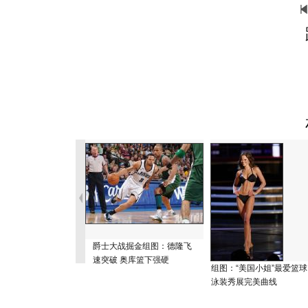
爵士大战掘金组图：德隆飞
速突破 奥库篮下强硬
组图：“美国小姐”最爱篮球
泳装秀展完美曲线