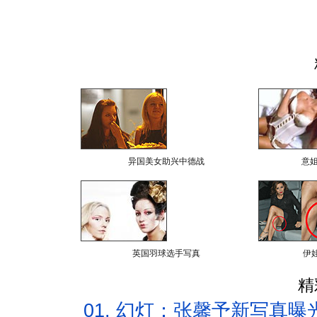
异国美女助兴中德战
意
英国羽球选手写真
伊
精
01.
幻灯：张馨予新写真曝