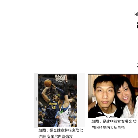
组图：易建联前女友曝光 曾
与阿联屋内大玩自拍
组图：掘金胜森林狼豪取七
连胜 安东尼内线强攻