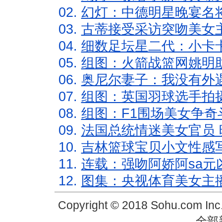
02.
幻灯：中德明星晚宴名
03.
古蒂接受采访突吻美女主
04.
细数足坛星二代：小卡卡
05.
组图：火箭战篮网姚明
06.
奥尼尔妻子：我没有外遇
07.
组图：英国羽球选手拍
08.
组图：F1围场美女争奇
09.
法国总统情迷美女官员 
10.
吉林篮球宝贝小文性感
11.
连载：强吻阿娇阿sa元
12.
图集：央视体育美女主
Copyright © 2018 Sohu.com In
全部