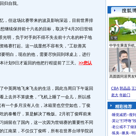
回归自我。
，但这场比赛带来的波及影响深远，目前世界排
要想继续保持前十六名的目标，取决于4月20日世锦
前景光明，负于对手则不得不失去前十六名的种子地
资格赛打起。这一战显然不容有失，“工欲善其
中学生乘直升机
都要明白，现在的他，需要尽快回到球桌上，进行
本计划9日才返回的他把行程提前了三天。
>>您认
高圆圆同居男友
中英两地飞来飞去的生活，因此当周日下午返回
CBA
郭晶晶
王
老大
年龄门
看上去并不算疲惫，“飞机上睡了一会儿，所以感
已有一个多月没有人住，冰箱里也空空如也，丁俊
精彩推荐
吃的泰餐厅，算是解决了晚饭。2月初丁俊晖前来
·
睡觉减肥--瘦到
·
莫让“打呼噜”
习娟留在了国内，这一次因为世锦赛的重要性不同
·
老公戒不了烟酒
的江南菜，不仅仅丁俊晖，所有在世界台球学院训
·
狐臭--腋臭--