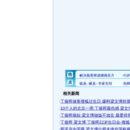
相关新闻
·
丁俊晖做客搜狐过生日 爆料梁文博炒菜总
·
10个人的北京一周:丁俊晖最伤感 梁文
·
丁俊晖揭短:梁文博做饭不放盐 最爱排
·
丁俊晖 梁文博 丁俊晖22岁生日会-搜
·
斯诺克中国赛 梁文博出师未捷肖国栋将对