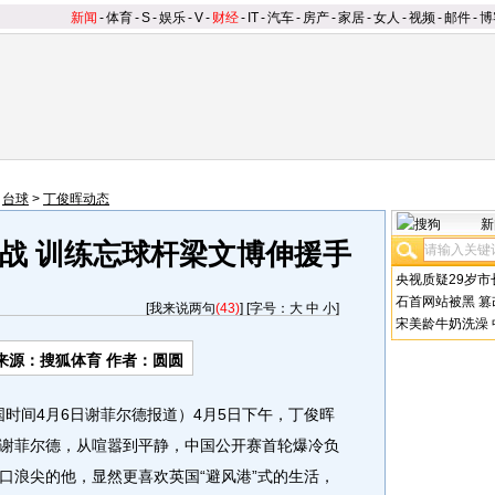
新闻
-
体育
-
S
-
娱乐
-
V
-
财经
-
IT
-
汽车
-
房产
-
家居
-
女人
-
视频
-
邮件
-
博
>
台球
>
丁俊晖动态
新
战 训练忘球杆梁文博伸援手
央视质疑29岁市
石首网站被黑
篡
[
我来说两句
(43)
] [字号：
大
中
小
]
宋美龄牛奶洗澡
来源：
搜狐体育
作者：圆圆
时间4月6日谢菲尔德报道）4月5日下午，丁俊晖
谢菲尔德，从喧嚣到平静，中国公开赛首轮爆冷负
口浪尖的他，显然更喜欢英国“避风港”式的生活，