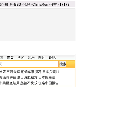
客
-
微博
-
BBS
-
说吧
-
ChinaRen
-
搜狗
-
17173
闻
网页
博客
音乐
图片
说吧
长
邓玉娇失踪
朝鲜军事演习
日本兵赎罪
改温总讲话
夏日减肥秘方
日本瘦脸法
中共卧底结局
慈禧不快乐
侵略中国报告