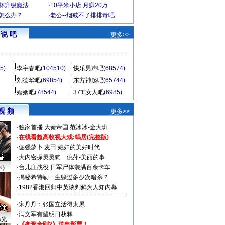
罩杯升级魔法
·
10平米小店 月赚20万
-怎么办？
·
老公--烟戒不了排排毒吧
说 吧
更多>>
5)
李宇春吧
(104510)
快乐男声吧
(68574)
刘德华吧
(69854)
东方神起吧
(65744)
婚姻吧
(78544)
37℃女人吧
(6985)
视 频
更多>>
·
独家首播:大秦帝国
范冰冰-金大班
·
在线看超高收视大戏:
蜗居(完整版)
·
倔强萝卜
麦田
媳妇的美好时代
·
大内密探灵灵狗
倪萍-美丽的事
·
台儿庄战役 日军尸体装满百余卡车
声》
·
揭秘希特勒一生躲过多少次暗杀？
·
1982香港回归中英谈判鲜为人知内幕
·
宋丹丹：张国立活得太累
·
满文军有望明日获释
曝光
·
《变形金刚2》送电影票！