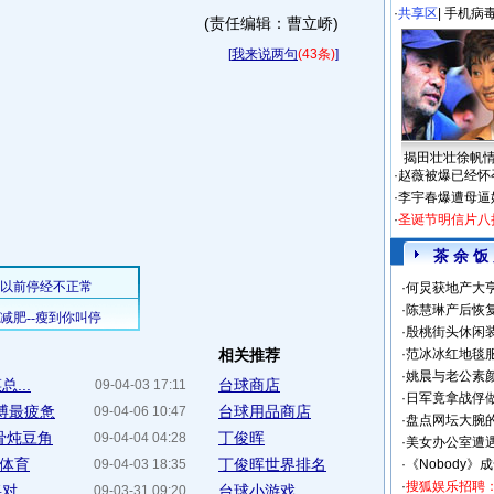
·
共享区
|
手机病
(责任编辑：曹立峤)
[
我来说两句
(43条)
]
揭田壮壮徐帆
·
赵薇被爆已经怀
·
李宇春爆遭母逼
·
圣诞节明信片八
茶 余 饭
·
何炅获地产大亨
·
陈慧琳产后恢复
·
殷桃街头休闲装
相关推荐
·
范冰冰红地毯
·
姚晨与老公素
...
台球商店
09-04-03 17:11
·
日军竟拿战俘
博最疲惫
台球用品商店
09-04-06 10:47
·
盘点网坛大腕
骨炖豆角
丁俊晖
09-04-04 04:28
·
美女办公室遭
狐体育
丁俊晖世界排名
09-04-03 18:35
·
《Nobody》
·
搜狐娱乐招聘
...
台球小游戏
09-03-31 09:20