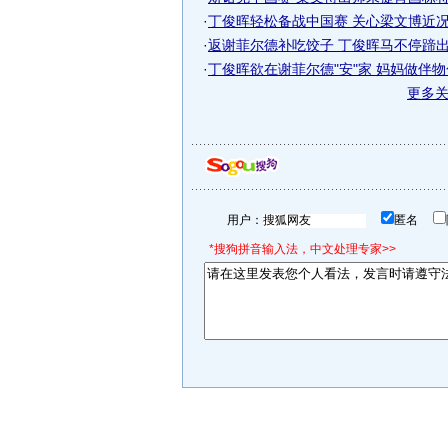
·
丁俊晖轻松备战中国赛 关心梁文博近况慎
·
返谢菲尔德补吃饺子 丁俊晖马不停蹄出征
·
丁俊晖欲在谢菲尔德"安"家 妈妈做伴
更多
用户：
匿名
*搜狗拼音输入法，中文处理专家>>