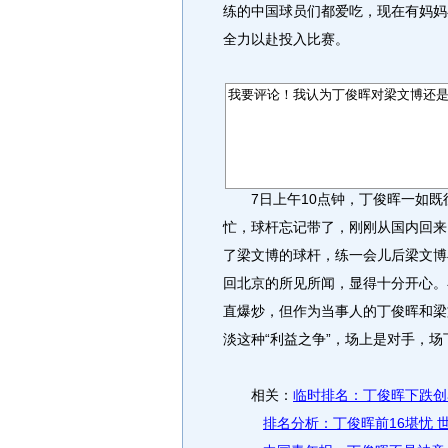
练的中国球员们都爱吃，现在有妈妈
全力以赴投入比赛。
7日上午10点钟，丁俊晖一如既
忙，球杆忘记带了，刚刚从国内回来
了梁文博的球杆，练一会儿后梁文博
回北京的所见所闻，显得十分开心。
直爆炒，但作为当事人的丁俊晖和梁
淡这种“利益之争”，场上是对手，
相关：
临时排名：丁俊晖下跌创
排名分析：丁俊晖前16堪忧 