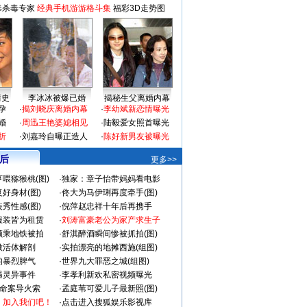
毒杀毒专家
经典手机游游格斗集
福彩3D走势图
情史
李冰冰被爆已婚
揭秘生父离婚内幕
孕
·
揭刘晓庆离婚内幕
·
李幼斌新恋情曝光
婚
·
周迅王艳婆媳相见
·
陆毅爱女照首曝光
折
·
刘嘉玲自曝正造人
·
陈好新男友被曝光
 后
更多>>
喂猕猴桃(图)
·
独家：章子怡带妈妈看电影
好身材(图)
·
佟大为马伊琍再度牵手(图)
秀性感(图)
·
倪萍赵忠祥十年后再携手
服装皆为租赁
·
刘涛富豪老公为家产求生子
颜乘地铁被拍
·
舒淇醉酒瞬间惨被抓拍(图)
做活体解剖
·
实拍漂亮的地摊西施(组图)
的暴烈脾气
·
世界九大罪恶之城(组图)
遇灵异事件
·
李孝利新欢私密视频曝光
成命案导火索
·
孟庭苇可爱儿子最新照(图)
：加入我们吧！
·
点击进入搜狐娱乐影视库