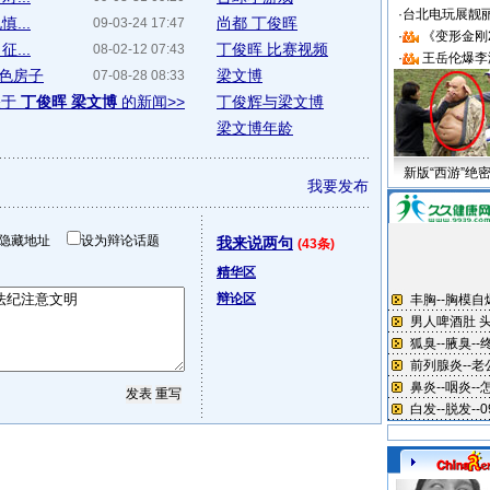
·
台北电玩展靓丽S
...
尚都 丁俊晖
09-03-24 17:47
·
《变形金刚
...
丁俊晖 比赛视频
08-02-12 07:43
·
王岳伦爆李
物色房子
梁文博
07-08-28 08:33
关于
丁俊晖 梁文博
的新闻>>
丁俊辉与梁文博
梁文博年龄
新版“西游”绝
我要发布
隐藏地址
设为辩论话题
我来说两句
(43条)
精华区
辩论区