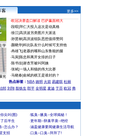
更多>>
·
欧冠决赛盘口解读 巴萨赢面稍大
·
段暄
|
拜仁大投入这次是动真格
·
徐江
|
高洪波另类图片大派送
·
孙贤禄
|
高洪波组队思想值得赞同
·
颜晓华
|
科比队友什么时候可支持他
上学
·
冉雄飞
|
老聂的嘴和山东鲁能的腿
·
马寅
|
陈忠和离开女排的日子
·
陈书佳
|
谢杏芳被叫阿姨
·
张斌
|
一场人和猫的伟大比赛
·
马晓春
|
俞斌的棋王是谁封的？
曝光
热点标签：
NBA
姚明
火箭
易建联
杜丽
治郅
刘翔
殷铁生
郎平
全明星
麦迪
于芬
欧冠
弗
你尖叫(图)
·
狐臭--腋臭--全球揭秘！
毁了后半生
·
更年期--卵巢早衰--绝经
--怎么办？
·
涵盖健康要闻健康生活导航
明星支招
·
口臭--口臭--拜拜了!