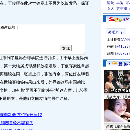
在，丁俊晖在此次世锦赛上不再为吃饭发愁，保证
·
睡觉--丰胸--
·
女人--更年期-
说 吧 排 行
上证指数
(7744
苏醒吧
(41523)
贴图吧
(68789)
往来到了世界台球学院进行训练，由于早上走得匆
最 热 
，第一天纯属找球感和放松娱乐，丁俊晖索性拿起
再继续在同一张桌上打，张驰有余，两位好友聊着
在世锦赛抽签结果出来后，外界都这场中国德比一
文博，却有着“两耳不闻窗外事”豁达态度，比较看
谍战大片-《风
场下是朋友，是他们之间友情的最佳诠释。
赛季新低 艾伯顿升至12
世锦赛首轮不容有失
闺房视频自拍