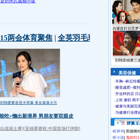
 是封闭式孤独小孩
自爆捉奸后恶梦
刘翔亚锦赛三
美容保健
·
丰胸--林志玲
·
睡觉减肥--瘦到
·
开这样的店 日进
·
上班 兼职 两
·
健康与美丽完
·
为健康行业撑
·
听评书
|
郭德纲
·
听小说
|
鬼吹灯1