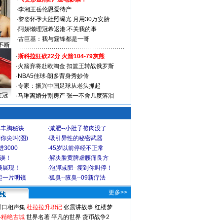
·
李湘王岳伦恩爱待产
·
黎姿怀孕大肚照曝光 月用30万安胎
·
阿娇懒理冠希返港:不关我的事
·
古巨基：我与霆锋都是一哥
不断
·
斯科拉狂砍22分 火箭104-79灰熊
·
火箭弃将赴欧淘金 扣篮王转战俄罗斯
·
NBA5佳球-朗多背身秀妙传
·
专家：振兴中国足球从老头抓起
连冠
·
马琳离婚分割房产 张一不舍几度落泪
爆丰胸秘诀
·
减肥--小肚子赘肉没了
你尖叫(图)
·
吸引异性的秘密武器
3000
·
45岁以前停经不正常
不误！
·
解决脸黄脾虚腰痛良方
美展现！
·
泡脚减肥--瘦到你叫停！
起一片明镜
·
狐臭--腋臭--09新疗法
更多>>
对口相声集
杜拉拉升职记
张震讲故事
红楼梦
-精绝古城
世界名著
平凡的世界
货币战争2