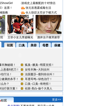
howGirl
·
游戏史上最般配的十对情侣
2》送票！
·
张元首透露戒毒生活
湘胎教
·
令人惊叹太空步下楼方式
密照
王菲小女儿李嫣曝光
酒井法子痛哭谢罪
更多>>