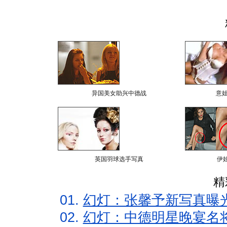
异国美女助兴中德战
意
英国羽球选手写真
伊
精
01.
幻灯：张馨予新写真曝
02.
幻灯：中德明星晚宴名