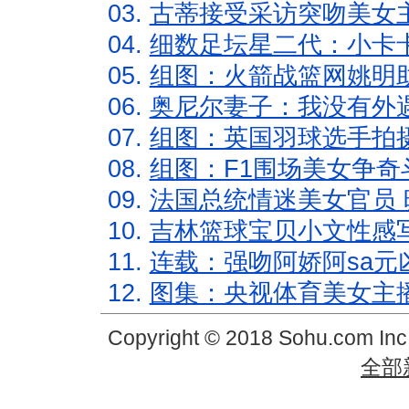
03.
古蒂接受采访突吻美女主
04.
细数足坛星二代：小卡卡
05.
组图：火箭战篮网姚明
06.
奥尼尔妻子：我没有外遇
07.
组图：英国羽球选手拍
08.
组图：F1围场美女争奇
09.
法国总统情迷美女官员 
10.
吉林篮球宝贝小文性感
11.
连载：强吻阿娇阿sa元
12.
图集：央视体育美女主
Copyright © 2018 Sohu.com In
全部