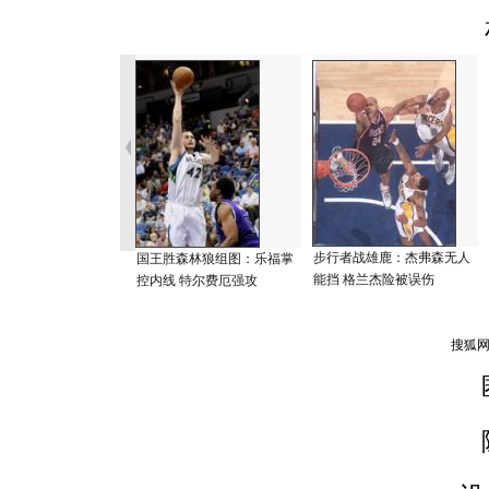
步行者战雄鹿：杰弗森无人
国王胜森林狼组图：乐福掌
能挡 格兰杰险被误伤
控内线 特尔费厄强攻