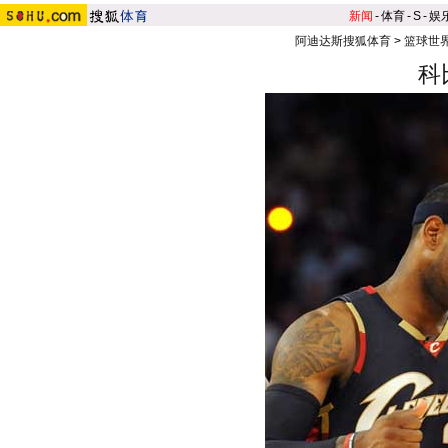
新闻
-
体育
-
S
-
娱
阿迪达斯搜狐体育
>
篮球世
科