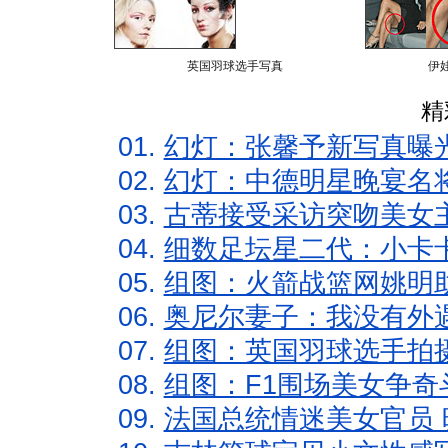
英国羽球选手写真
伊
精
01.
幻灯：张馨予新写真曝
02.
幻灯：中德明星晚宴名
03.
古蒂接受采访突吻美女主
04.
细数足坛星二代：小卡卡
05.
组图：火箭战篮网姚明
06.
奥尼尔妻子：我没有外遇
07.
组图：英国羽球选手拍
08.
组图：F1围场美女争奇
09.
法国总统情迷美女官员 