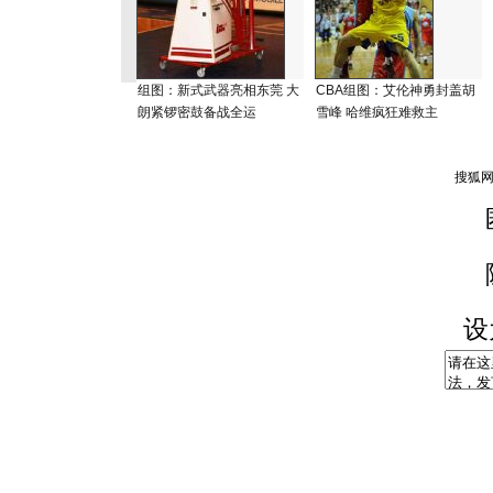
组图：新式武器亮相东莞 大
CBA组图：艾伦神勇封盖胡
朗紧锣密鼓备战全运
雪峰 哈维疯狂难救主
设