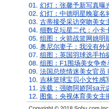
01.
幻灯：张馨予新写真曝
02.
幻灯：中德明星晚宴名
03.
古蒂接受采访突吻美女主
04.
细数足坛星二代：小卡卡
05.
组图：火箭战篮网姚明
06.
奥尼尔妻子：我没有外遇
07.
组图：英国羽球选手拍
08.
组图：F1围场美女争奇
09.
法国总统情迷美女官员 
10.
吉林篮球宝贝小文性感
11.
连载：强吻阿娇阿sa元
12.
图集：央视体育美女主
Copyright © 2018 Sohu.com In