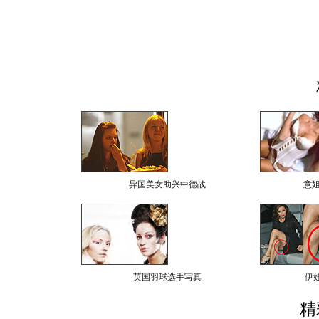
异国美女助兴中德战
意
英国羽球选手写真
伊
精