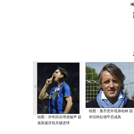
组图：曼乔意外现身柏林 国
组图：伊布回击球迷嘘声 超
米旧帅赴德甲恐成真
值新援庆祝关键进球