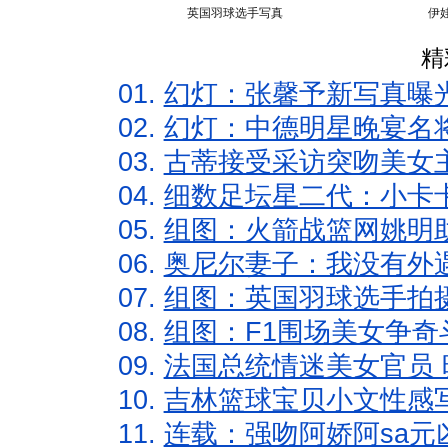
英国羽球选手写真
伊
精
01.
幻灯：张馨予新写真曝
02.
幻灯：中德明星晚宴名
03.
古蒂接受采访突吻美女主
04.
细数足坛星二代：小卡卡
05.
组图：火箭战篮网姚明
06.
奥尼尔妻子：我没有外遇
07.
组图：英国羽球选手拍
08.
组图：F1围场美女争奇
09.
法国总统情迷美女官员 
10.
吉林篮球宝贝小文性感
11.
连载：强吻阿娇阿sa元