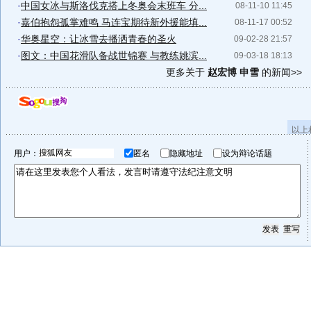
·
中国女冰与斯洛伐克搭上冬奥会末班车 分...
08-11-10 11:45
·
嘉伯抱怨孤掌难鸣 马连宝期待新外援能填...
08-11-17 00:52
·
华奥星空：让冰雪去播洒青春的圣火
09-02-28 21:57
·
图文：中国花滑队备战世锦赛 与教练姚滨...
09-03-18 18:13
更多关于
赵宏博 申雪
的新闻>>
以上
用户：
匿名
隐藏地址
设为辩论话题