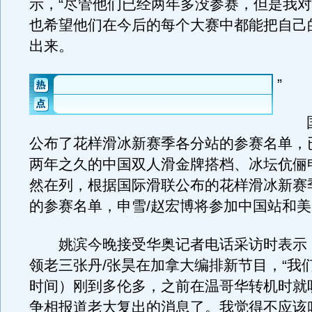
示，“尽管他们已经两年多没参赛，但是我
也希望他们在今后的每个大赛中都能把自己
出来。
”
国
公布了花样滑冰新赛季各分站的参赛名单，
两年之久的中国双人滑金牌搭档、冰坛伉俪
然在列，根据国际滑联公布的花样滑冰新赛
的参赛名单，申雪/赵宏博将参加中国站和
姚滨今晚接受华奥记者电话采访时表示
领老三张丹/张昊在加拿大编排新节目，“我
时间）刚到多伦多，之前在温哥华转机时就
争相报道老大复出的消息了。我觉得不应该