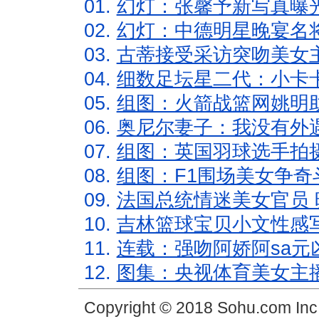
01.
幻灯：张馨予新写真曝
02.
幻灯：中德明星晚宴名
03.
古蒂接受采访突吻美女主
04.
细数足坛星二代：小卡卡
05.
组图：火箭战篮网姚明
06.
奥尼尔妻子：我没有外遇
07.
组图：英国羽球选手拍
08.
组图：F1围场美女争奇
09.
法国总统情迷美女官员 
10.
吉林篮球宝贝小文性感
11.
连载：强吻阿娇阿sa元
12.
图集：央视体育美女主
Copyright © 2018 Sohu.com In