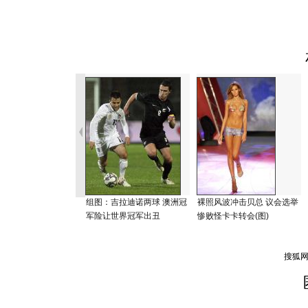
组图：吉拉迪诺两球 澳洲冠
裸照风波冲击贝总 议会选举
军险让世界冠军出丑
惨败怪卡卡转会(图)