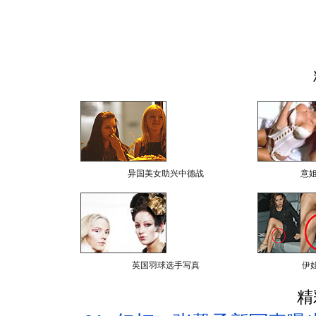
异国美女助兴中德战
意
英国羽球选手写真
伊
精