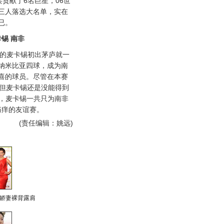
贡献了6名巨星，06世
三人落选大名单，实在
已。
卡锡 南非
岁的麦卡锡初出茅庐就一
纳米比亚四球，成为南
喜的球员。尽管在本赛
，但麦卡锡还是没能得到
来，麦卡锡一共只为南非
痛痒的友谊赛。
(责任编辑：姚远)
娇妻裸背露肩