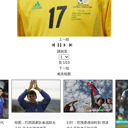
上一组
跳转至：
页
1/10
下一组
相关组图
赛代
组图：巴西国家队备战联合
幻灯：世预赛感动时刻 球迷