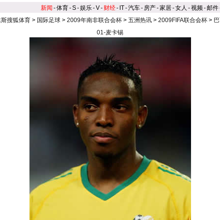
新闻
-
体育
-
S
-
娱乐
-
V
-
财经
-
IT
-
汽车
-
房产
-
家居
-
女人
-
视频
-
邮件
达斯搜狐体育
>
国际足球
>
2009年南非联合会杯
>
五洲热讯
>
2009FIFA联合会杯
>
巴
01-麦卡锡