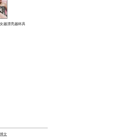
女越漂亮越杯具
博文