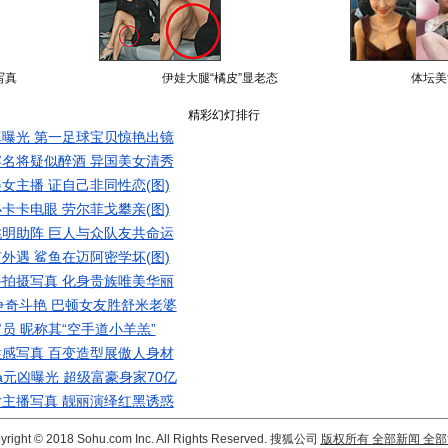
写真
伊娃大腿“橘皮”显老态
体坛美
精彩幻灯排行
曝光 第一足球宝贝惊艳出镜
名将疑似醉酒 异国美女清秀
女主播 证自己非同性恋(图)
卡卡电眼 劳尔菲戈攀亲(图)
明助阵 巨人与众队友共命运
外遇 鲨鱼在迈阿密学坏(图)
拍摄写真 化身贵族唯美华丽
争奇斗艳 巴顿女友胜舒米老婆
员 昵称其“空手道小羊羔”
感写真 百变造型展傲人身材
a元凶曝光 超级富豪身家70亿
主播写真 靓丽演绎红黑诱惑
yright © 2018 Sohu.com Inc. All Rights Reserved. 搜狐公司
版权所有
全部新闻
全部