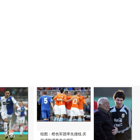
组图：橙色军团率先撞线 庆