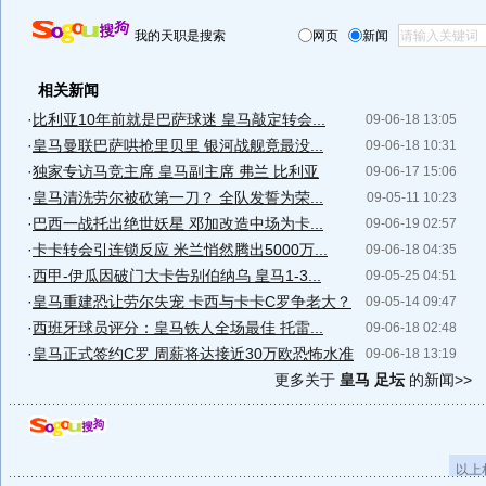
我的天职是搜索
网页
新闻
相关新闻
·
比利亚10年前就是巴萨球迷 皇马敲定转会...
09-06-18 13:05
·
皇马曼联巴萨哄抢里贝里 银河战舰竟最没...
09-06-18 10:31
·
独家专访马竞主席 皇马副主席 弗兰 比利亚
09-06-17 15:06
·
皇马清洗劳尔被砍第一刀？ 全队发誓为荣...
09-05-11 10:23
·
巴西一战托出绝世妖星 邓加改造中场为卡...
09-06-19 02:57
·
卡卡转会引连锁反应 米兰悄然腾出5000万...
09-06-18 04:35
·
西甲-伊瓜因破门大卡告别伯纳乌 皇马1-3...
09-05-25 04:51
·
皇马重建恐让劳尔失宠 卡西与卡卡C罗争老大？
09-05-14 09:47
·
西班牙球员评分：皇马铁人全场最佳 托雷...
09-06-18 02:48
·
皇马正式签约C罗 周薪将达接近30万欧恐怖水准
09-06-18 13:19
更多关于
皇马 足坛
的新闻>>
以上