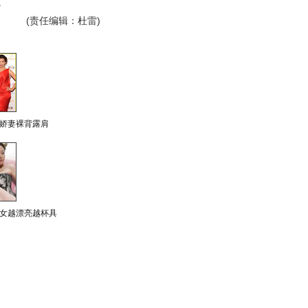
。
(责任编辑：杜雷)
娇妻裸背露肩
女越漂亮越杯具