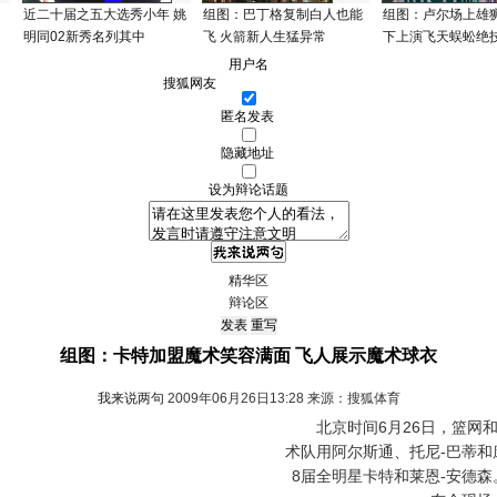
近二十届之五大选秀小年 姚
组图：巴丁格复制白人也能
组图：卢尔场上雄狮
明同02新秀名列其中
飞 火箭新人生猛异常
下上演飞天蜈蚣绝
用户名
匿名发表
隐藏地址
设为辩论话题
精华区
辩论区
组图：卡特加盟魔术笑容满面 飞人展示魔术球衣
我来说两句
2009年06月26日13:28 来源：搜狐体育
北京时间6月26日，篮网和
术队用阿尔斯通、托尼-巴蒂和
8届全明星卡特和莱恩-安德