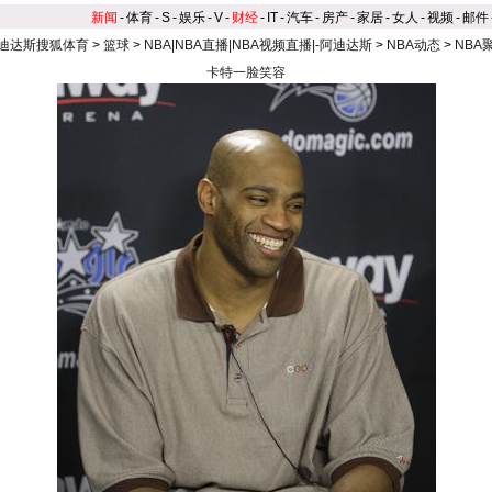
新闻
-
体育
-
S
-
娱乐
-
V
-
财经
-
IT
-
汽车
-
房产
-
家居
-
女人
-
视频
-
邮件
迪达斯搜狐体育
>
篮球
>
NBA|NBA直播|NBA视频直播|-阿迪达斯
>
NBA动态
>
NBA
卡特一脸笑容