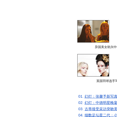
异国美女助兴中
英国羽球选手
01.
幻灯：张馨予新写真
02.
幻灯：中德明星晚宴
03.
古蒂接受采访突吻美
04.
细数足坛星二代：小