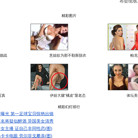
布会现场
精彩图片
德战
意姐欲为那不勒斯脱衣
帕克
写真
伊娃大腿“橘皮”显老态
体坛美
精彩幻灯排行
曝光 第一足球宝贝惊艳出镜
名将疑似醉酒 异国美女清秀
女主播 证自己非同性恋(图)
卡卡电眼 劳尔菲戈攀亲(图)