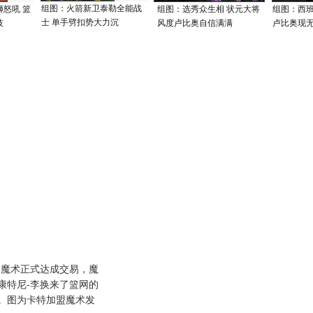
组图：火箭新卫泰勒全能战
怒吼 篮
组图：选秀众生相 状元大将
组图：西
士 单手劈扣势大力沉
技
风度卢比奥自信满满
卢比奥现
魔术正式达成交易，魔
康特尼-李换来了篮网的
森。图为卡特加盟魔术发