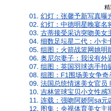
精
01.
幻灯：张馨予新写真曝
02.
幻灯：中德明星晚宴名
03.
古蒂接受采访突吻美女主
04.
细数足坛星二代：小卡卡
05.
组图：火箭战篮网姚明
06.
奥尼尔妻子：我没有外遇
07.
组图：英国羽球选手拍
08.
组图：F1围场美女争奇
09.
法国总统情迷美女官员 
10.
吉林篮球宝贝小文性感
11.
连载：强吻阿娇阿sa元
12.
图集：央视体育美女主