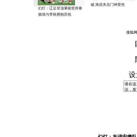
破 南昌夹击门神受伤
幻灯：辽足登顶肇俊哲挥拳
杨旭与李铁拥抱庆祝
设
幻灯：东进安徽队