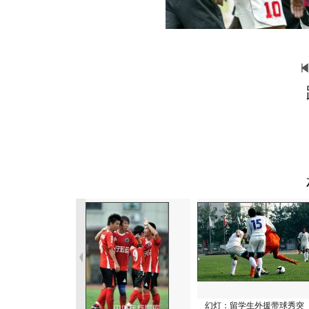
幻灯：留学生外援带球秀突