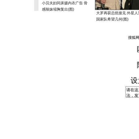
小贝夫妇同床摄内衣广告 骨
感辣妹缩胸复出(图)
大罗再获总统接见 外星人
国家队希望几何(图)
设