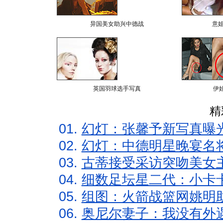
异国美女助兴中德战
意
英国羽球选手写真
伊
精
01.
幻灯：张馨予新写真曝
02.
幻灯：中德明星晚宴名
03.
古蒂接受采访突吻美女主
04.
细数足坛星二代：小卡卡
05.
组图：火箭战篮网姚明
06.
奥尼尔妻子：我没有外遇