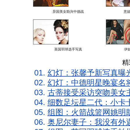
异国美女助兴中德战
意
英国羽球选手写真
伊
精
01.
幻灯：张馨予新写真曝
02.
幻灯：中德明星晚宴名
03.
古蒂接受采访突吻美女主
04.
细数足坛星二代：小卡卡
05.
组图：火箭战篮网姚明
06.
奥尼尔妻子：我没有外遇