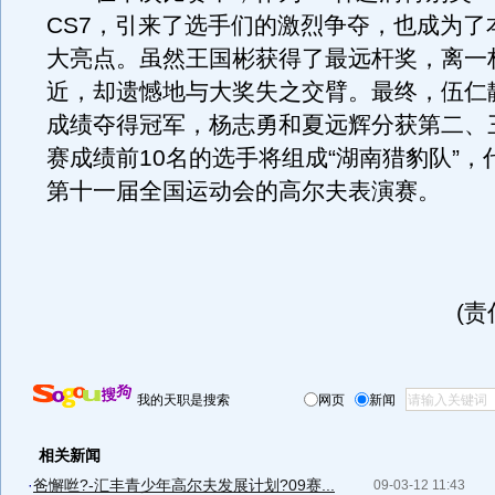
CS7，引来了选手们的激烈争夺，也成为了
大亮点。虽然王国彬获得了最远杆奖，离一
近，却遗憾地与大奖失之交臂。最终，伍仁静
成绩夺得冠军，杨志勇和夏远辉分获第二、
赛成绩前10名的选手将组成“湖南猎豹队”，
第十一届全国运动会的高尔夫表演赛。
(
我的天职是搜索
网页
新闻
相关新闻
·
爸懈咝?-汇丰青少年高尔夫发展计划?09赛...
09-03-12 11:43