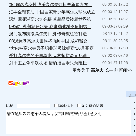
·
第2届名流女性快乐高尔夫虹桥赛新闻发布...
09-03-10 17:52
·
汇丰全程赞助 中国国家青少年高尔夫球队成立
09-03-12 12:07
·
深圳观澜湖高尔夫会籍 卓越品质铸就世界第一
09-02-26 14:57
·
09深圳观澜湖高尔夫 赛事鼎盛精彩依旧续...
09-03-17 09:09
·
澳门发布凯撒高尔夫计划 传奇教练欲打造...
08-12-17 11:52
·
08观澜湖高尔夫世界杯再到中国 成和谐交...
08-11-30 23:05
·
“大佛杯高尔夫男子职业球员锦标赛”10月开赛
08-10-13 12:00
·
爱打高尔夫的美国总统 克林顿拼命肯尼迪...
08-02-08 07:46
·
射手王之争平淡收场 猎豹拒国米只为阻拦...
09-04-27 17:08
更多关于
高尔夫 长丰
的新闻>>
以上
昵称：
隐藏地址
设为辩论话题