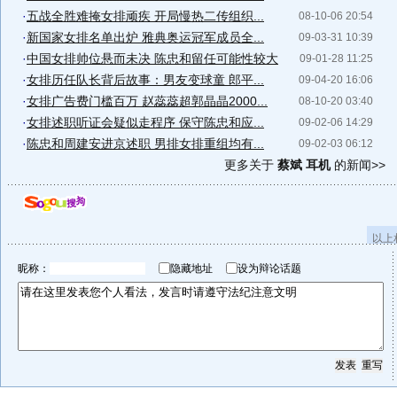
·
五战全胜难掩女排顽疾 开局慢热二传组织...
08-10-06 20:54
·
新国家女排名单出炉 雅典奥运冠军成员全...
09-03-31 10:39
·
中国女排帅位悬而未决 陈忠和留任可能性较大
09-01-28 11:25
·
女排历任队长背后故事：男友变球童 郎平...
09-04-20 16:06
·
女排广告费门槛百万 赵蕊蕊超郭晶晶2000...
08-10-20 03:40
·
女排述职听证会疑似走程序 保守陈忠和应...
09-02-06 14:29
·
陈忠和周建安进京述职 男排女排重组均有...
09-02-03 06:12
更多关于
蔡斌 耳机
的新闻>>
以上
昵称：
隐藏地址
设为辩论话题