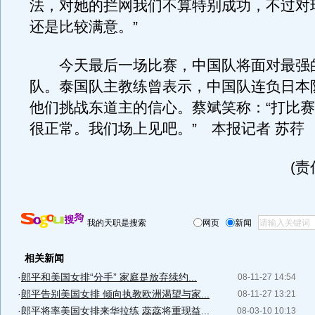
法，对她的拦网我们不算特别成功，不过对
还是比较满意。”
今天最后一场比赛，中国队将面对最强
队。泰国队主教练曾表示，中国队连负日本
他们挑战东道主的信心。蔡斌笑称：“打比
很正常。我们场上见吧。” 本报记者 苏荇
(
我的天职是搜索
网页
新闻
相关新闻
·
郎平和美国女排“分手” 家庭是放弃续约...
08-11-27 14:54
·
郎平告别美国女排 倾向执教欧洲渴望与家...
08-11-27 13:21
·
郎平将率美国女排来华拉练 蕊蕊将重现益...
08-03-10 10:13