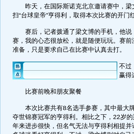
昨天，在国际斯诺克北京邀请赛中，梁文
扫“台球皇帝”亨得利，取得本次比赛的开门
赛后，记者拨通了梁文博的手机，他说：
赛，我的心态很放松，就是随便玩玩。赛前
准备，只是要求自己在比赛中认真去打。
不过
赢得
比赛前晚和朋友聚餐
本次比赛共有8名选手参赛，其中最大牌
夺世锦赛冠军的亨得利。相比之下，22岁的
年来进步很快，但名气无法与亨得利相提并