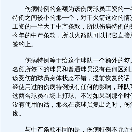
伤病特例的金额为该伤病球员工资的一
特例之间较小的那一个，对于火箭这次的情
工资的一半大于中产条款，所以伤病特例的
今年的中产条款，所以火箭队可以把它直接
签约上。
伤病特例等于给这个球队一个额外的签
名额所签下的球员和普通球员没有任何区别
该受伤的球员身体状态不错，提前恢复的话
经使用过的伤病特例没有任何的影响，球队
这两名球员在场上打球。不过如果到那个时
没有使用的话，那么在该球员复出之时，伤
废。
与中产条款不同的是，伤病特例不允许