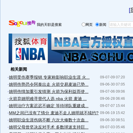
[
我的天职是搜索
网页
新闻
相关新闻
·
姚明受伤赛季报销 专家称影响职业生涯 火...
09-07-09 07:20
·
姚明伤势恐令阿泰出走 火箭交易麦迪已势...
09-06-30 07:05
·
姚明伤情加重引发猜测 火箭为保利益而使...
09-07-06 09:06
·
火箭弃姚明难寻替代人选 nba 火箭 麦迪 ...
09-06-28 06:46
·
姚明治疗方案迟迟不确定 等待球队重建成...
09-07-07 15:44
·
MM之间已没有了情分 麦迪不走人姚明就不续约?
09-06-19 15:42
·
姚明职业生涯伤病不断 六次大修数十次血...
09-06-30 08:51
·
姚明父母曾坚决反对手术 多数球迷支持巨...
09-07-03 05:46