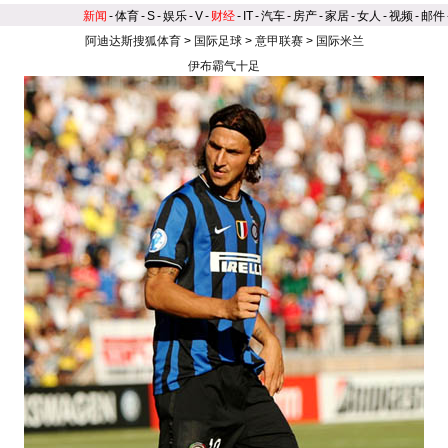
新闻
-
体育
-
S
-
娱乐
-
V
-
财经
-
IT
-
汽车
-
房产
-
家居
-
女人
-
视频
-
邮件
阿迪达斯搜狐体育
>
国际足球
>
意甲联赛
>
国际米兰
伊布霸气十足