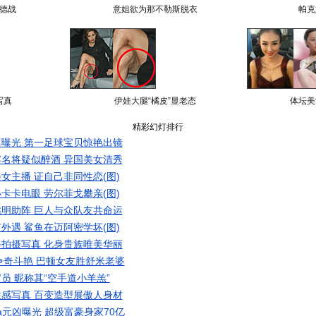
德战
意姐欲为那不勒斯脱衣
帕克
写真
伊娃大腿“橘皮”显老态
体坛美
精彩幻灯排行
曝光 第一足球宝贝惊艳出镜
名将疑似醉酒 异国美女清秀
女主播 证自己非同性恋(图)
卡卡电眼 劳尔菲戈攀亲(图)
明助阵 巨人与众队友共命运
外遇 鲨鱼在迈阿密学坏(图)
拍摄写真 化身贵族唯美华丽
争奇斗艳 巴顿女友胜舒米老婆
员 昵称其“空手道小羊羔”
感写真 百变造型展傲人身材
a元凶曝光 超级富豪身家70亿