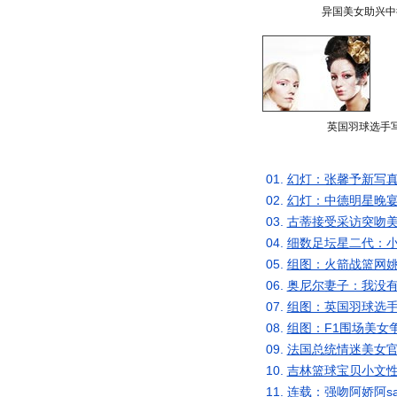
异国美女助兴中
英国羽球选手
01.
幻灯：张馨予新写真
02.
幻灯：中德明星晚宴
03.
古蒂接受采访突吻美
04.
细数足坛星二代：小
05.
组图：火箭战篮网姚
06.
奥尼尔妻子：我没有
07.
组图：英国羽球选手
08.
组图：F1围场美女
09.
法国总统情迷美女官
10.
吉林篮球宝贝小文性
11.
连载：强吻阿娇阿s