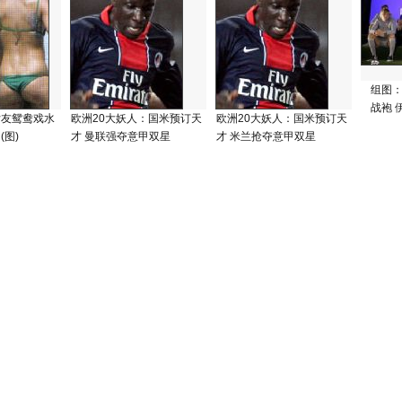
组图
战袍 
女友鸳鸯戏水
欧洲20大妖人：国米预订天
欧洲20大妖人：国米预订天
(图)
才 曼联强夺意甲双星
才 米兰抢夺意甲双星