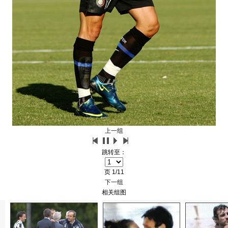
上一组
跳转至：
页
1/11
下一组
相关组图