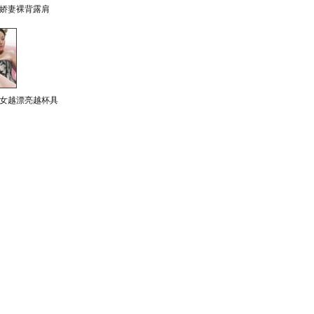
娇妻裸背露肩
女越漂亮越杯具