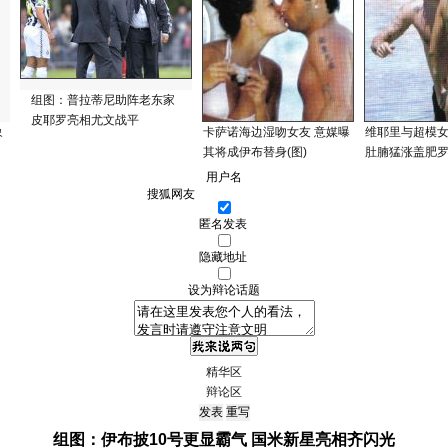
组图：普拉蒂尼助阵老东家
皮耶罗亮相尤文战平
象
卡萨诺海边湿吻女友 意媒曝
维耶里与超模
其将成伊布替身(图)
肚腩猛涨盖肥罗
用户名
匿名发表
隐藏地址
设为辩论话题
精华区
辩论区
组图：伊布披10号更显霸气 国米新星亮相齐闪光