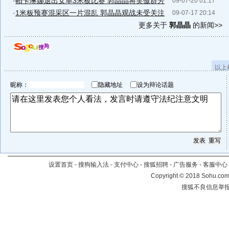
·
帕卡琳娜退出女单3米板比赛 郭晶晶将笑傲群芳
09-07-20 01:17
·
1米板预赛混采区一片混乱 郭晶晶观战未受关注
09-07-17 20:14
更多关于
郭晶晶
的新闻>>
以上
昵称：
隐藏地址
设为辩论话题
设置首页
-
搜狗输入法
-
支付中心
-
搜狐招聘
-
广告服务
-
客服中心
Copyright
©
2018 Sohu.com 
搜狐不良信息举