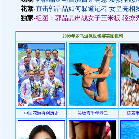
花絮-
直击郭晶晶如何躲避记者 女皇亮相
独家-
组图：郭晶晶出战女子三米板 轻撩