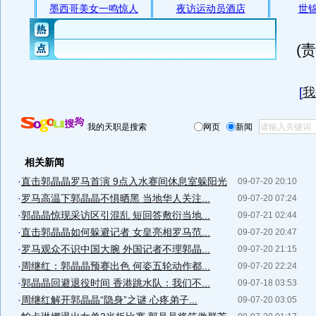
(
[
我
我的天职是搜索
网页
新闻
相关新闻
·
直击郭晶晶罗马首演 9点入水赛间休息室躲阳光
09-07-20 20:10
·
罗马高温下郭晶晶不惧晒黑 当地华人关注...
09-07-20 07:24
·
郭晶晶惊现采访区引混乱 短回答敷衍当地...
09-07-21 02:44
·
直击郭晶晶如何躲避记者 女皇亮相罗马范...
09-07-20 20:47
·
罗马观众不识中国大腕 外国记者不理郭晶...
09-07-20 21:15
·
周继红：郭晶晶预赛出色 何姿五轮动作都...
09-07-20 22:24
·
郭晶晶回避退役时间 香港跳水队：我们不...
09-07-18 03:53
·
周继红解开郭晶晶“隐身”之谜 心疼弟子...
09-07-20 03:05