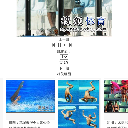
上一组
跳转至：
页
1/7
下一组
相关组图
组图：花游表演令人赏心悦
组图：比基尼