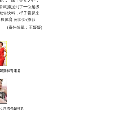
要忘了除了美女之外，
者就捕捉到了一位超级
兜售饮料，样子看起来
狐体育 何烃烃/摄影
(责任编辑：王媛媛)
娇妻裸背露肩
女越漂亮越杯具