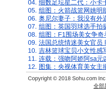
04.
细数足坛星二代：小卡卡
05.
组图：火箭战篮网姚明
06.
奥尼尔妻子：我没有外遇
07.
组图：英国羽球选手拍
08.
组图：F1围场美女争奇
09.
法国总统情迷美女官员 
10.
吉林篮球宝贝小文性感
11.
连载：强吻阿娇阿sa元
12.
图集：央视体育美女主
Copyright © 2018 Sohu.com In
全部