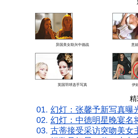
异国美女助兴中德战
意
英国羽球选手写真
伊
精
01.
幻灯：张馨予新写真曝
02.
幻灯：中德明星晚宴名
03.
古蒂接受采访突吻美女主