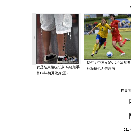
幻灯：中国女足0-2不敌瑞典
女足结束拉练抵京 马晓旭手
积极拼抢无奈败局
拎LV毕妍秀纹身(图)
设