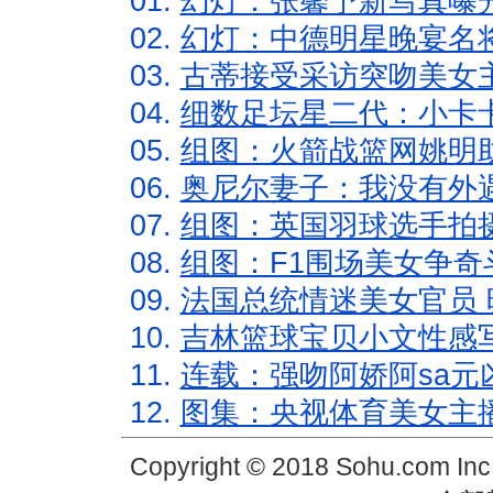
01.
幻灯：张馨予新写真曝
02.
幻灯：中德明星晚宴名
03.
古蒂接受采访突吻美女主
04.
细数足坛星二代：小卡卡
05.
组图：火箭战篮网姚明
06.
奥尼尔妻子：我没有外遇
07.
组图：英国羽球选手拍
08.
组图：F1围场美女争奇
09.
法国总统情迷美女官员 
10.
吉林篮球宝贝小文性感
11.
连载：强吻阿娇阿sa元
12.
图集：央视体育美女主
Copyright © 2018 Sohu.com In