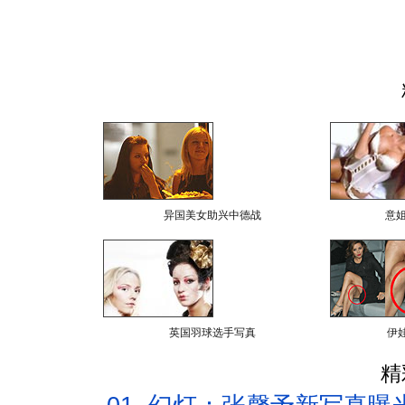
异国美女助兴中德战
意
英国羽球选手写真
伊
精