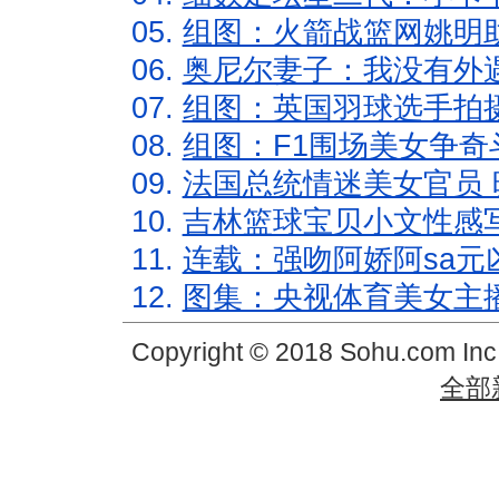
05.
组图：火箭战篮网姚明
06.
奥尼尔妻子：我没有外遇
07.
组图：英国羽球选手拍
08.
组图：F1围场美女争奇
09.
法国总统情迷美女官员 
10.
吉林篮球宝贝小文性感
11.
连载：强吻阿娇阿sa元
12.
图集：央视体育美女主
Copyright © 2018 Sohu.com In
全部