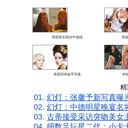
异国美女助兴中德战
意
英国羽球选手写真
伊
精
01.
幻灯：张馨予新写真曝
02.
幻灯：中德明星晚宴名
03.
古蒂接受采访突吻美女主
04.
细数足坛星二代：小卡卡