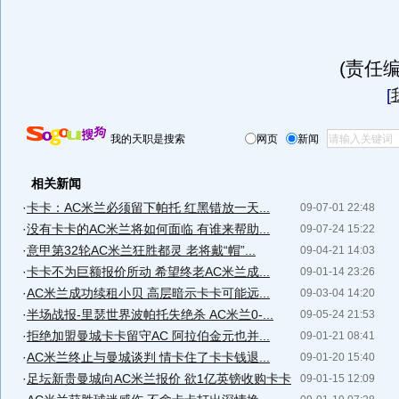
(责任编
[
我的天职是搜索
网页
新闻
相关新闻
·
卡卡：AC米兰必须留下帕托 红黑错放一天...
09-07-01 22:48
·
没有卡卡的AC米兰将如何面临 有谁来帮助...
09-07-24 15:22
·
意甲第32轮AC米兰狂胜都灵 老将戴“帽”...
09-04-21 14:03
·
卡卡不为巨额报价所动 希望终老AC米兰成...
09-01-14 23:26
·
AC米兰成功续租小贝 高层暗示卡卡可能远...
09-03-04 14:20
·
半场战报-里瑟世界波帕托失绝杀 AC米兰0-...
09-05-24 21:53
·
拒绝加盟曼城卡卡留守AC 阿拉伯金元也并...
09-01-21 08:41
·
AC米兰终止与曼城谈判 情卡住了卡卡钱退...
09-01-20 15:40
·
足坛新贵曼城向AC米兰报价 欲1亿英镑收购卡卡
09-01-15 12:09