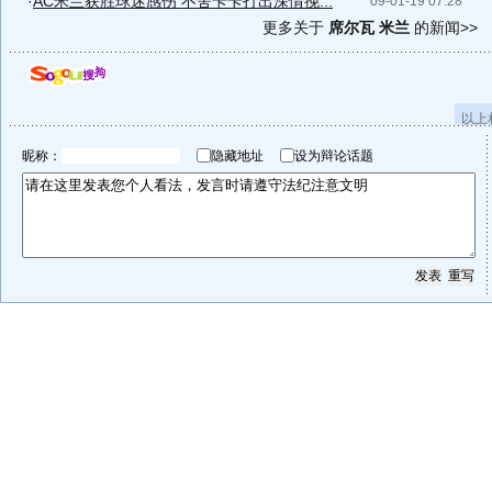
·
AC米兰获胜球迷感伤 不舍卡卡打出深情挽...
09-01-19 07:28
更多关于
席尔瓦 米兰
的新闻>>
以上
昵称：
隐藏地址
设为辩论话题