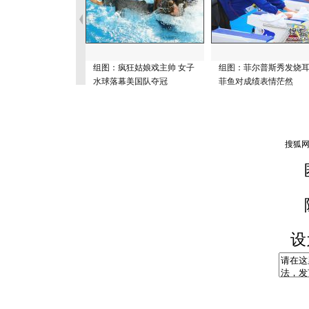
组图：疯狂姑娘戏主帅 女子
组图：菲尔普斯秀发烧
水球落幕美国队夺冠
菲鱼对成绩表情茫然
设