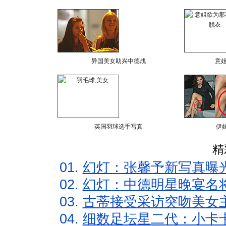
异国美女助兴中德战
意
英国羽球选手写真
伊
精
01.
幻灯：张馨予新写真曝
02.
幻灯：中德明星晚宴名
03.
古蒂接受采访突吻美女主
04.
细数足坛星二代：小卡卡