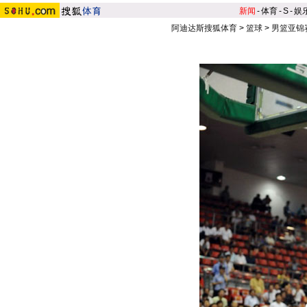
新闻
-
体育
-
S
-
娱
阿迪达斯搜狐体育
>
篮球
>
男篮亚锦赛