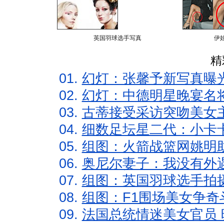
英国羽球选手写真
伊
精
01.
幻灯：张馨予新写真曝
02.
幻灯：中德明星晚宴名
03.
古蒂接受采访突吻美女主
04.
细数足坛星二代：小卡卡
05.
组图：火箭战篮网姚明
06.
奥尼尔妻子：我没有外遇
07.
组图：英国羽球选手拍
08.
组图：F1围场美女争奇
09.
法国总统情迷美女官员 