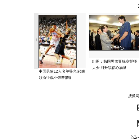
组图：韩国男篮亚锦赛誓师
大会 河升镇信心满满
中国男篮12人名单曝光:郅联
领衔征战亚锦赛(图)
设