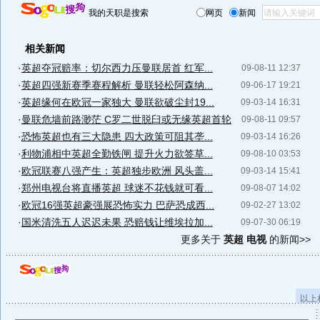
我的天职是搜索
网页
新闻
相关新闻
·
英超夺冠赔率：切尔西力压曼联居首 红军...
09-08-11 12:37
·
英超四强新赛季赛程解析 曼联轻松阿森纳...
09-06-17 19:21
·
英超缘何在欧冠一家独大 曼联欲破尘封19...
09-03-14 16:31
·
曼联危墙前路渺茫 C罗二世脱臼或无缘英超首轮
09-08-11 09:57
·
恐怖英超也有三大隐患 四大政策可阻其垄...
09-03-14 16:26
·
利物浦相中英超全勤铁闸 提升火力欲签草...
09-08-10 03:53
·
欧冠联赛八强产生：英超独步欧洲 风头盖...
09-03-14 15:41
·
郑州电视台将直播英超 球迷不花钱就可看...
09-08-07 14:02
·
欧冠16强英超豪强展恐怖实力 巴萨恐成西...
09-02-27 13:02
·
国米清洗五人迟迟未果 恐赔钱让维埃拉加...
09-07-30 06:19
更多关于
英超 电视
的新闻>>
以上