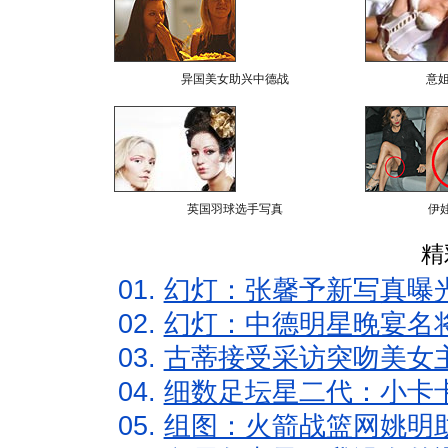
异国美女助兴中德战
意
英国羽球选手写真
伊
精
01.
幻灯：张馨予新写真曝
02.
幻灯：中德明星晚宴名
03.
古蒂接受采访突吻美女主
04.
细数足坛星二代：小卡卡
05.
组图：火箭战篮网姚明