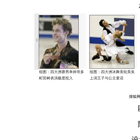
组图：四大洲赛男单帅哥多
组图：四大洲冰舞美轮美奂
町田树表演极度投入
上演王子与公主童话
设