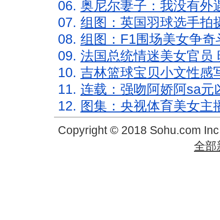
06.
奥尼尔妻子：我没有外遇
07.
组图：英国羽球选手拍
08.
组图：F1围场美女争奇
09.
法国总统情迷美女官员 
10.
吉林篮球宝贝小文性感
11.
连载：强吻阿娇阿sa元
12.
图集：央视体育美女主
Copyright © 2018 Sohu.com In
全部